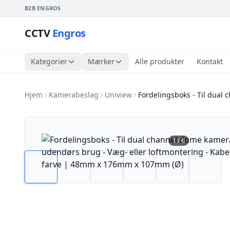
B2B ENGROS
CCTV
Engros
Kategorier
Mærker
Alle produkter
Kontakt
Hjem
Kamerabeslag
Uniview
Fordelingsboks - Til dual
1
/
6