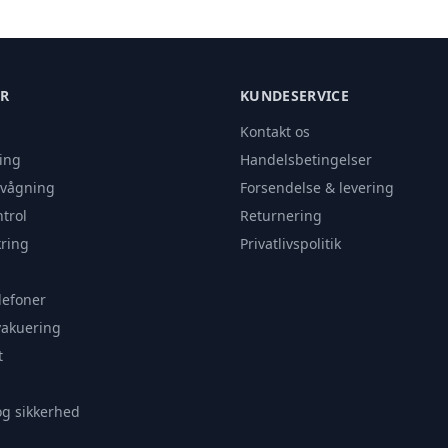
ER
KUNDESERVICE
Kontakt os
ing
Handelsbetingelser
rvågning
Forsendelse & levering
trol
Returnering
ring
Privatlivspolitik
lefoner
vakuering
t
og sikkerhed