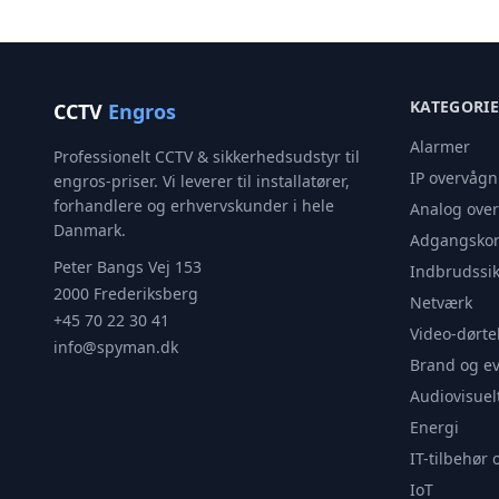
KATEGORI
CCTV
Engros
Alarmer
Professionelt CCTV & sikkerhedsudstyr til
IP overvågn
engros-priser. Vi leverer til installatører,
forhandlere og erhvervskunder i hele
Analog ove
Danmark.
Adgangskon
Peter Bangs Vej 153
Indbrudssik
2000 Frederiksberg
Netværk
+45 70 22 30 41
Video-dørte
info@spyman.dk
Brand og e
Audiovisuel
Energi
IT-tilbehør 
IoT