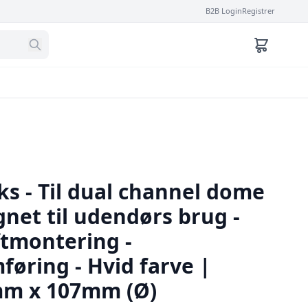
B2B Login
Registrer
ks - Til dual channel dome
net til udendørs brug -
ftmontering -
øring - Hvid farve |
m x 107mm (Ø)