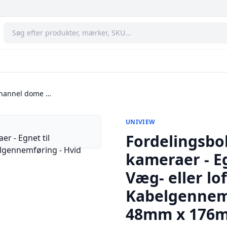
 channel dome …
UNIVIEW
Fordelingsbo
kameraer - Eg
Væg- eller lo
Kabelgennemf
48mm x 176m