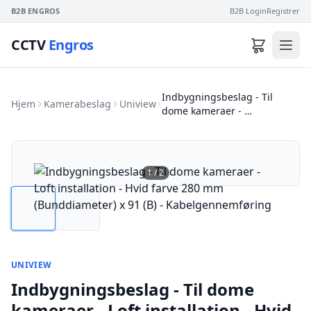
B2B ENGROS
B2B Login
Registrer
CCTV
Engros
Indbygningsbeslag - Til
Hjem
Kamerabeslag
Uniview
dome kameraer - …
1
/
2
UNIVIEW
Indbygningsbeslag - Til dome
kameraer - Loft installation - Hvid