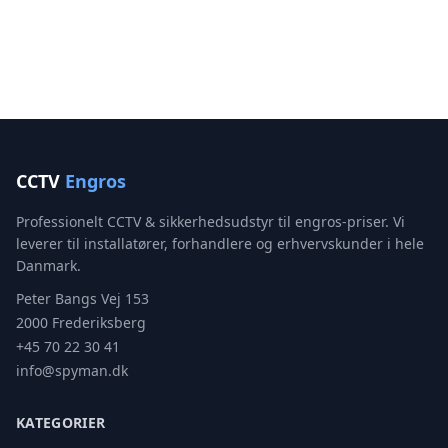
CCTV
Engros
Professionelt CCTV & sikkerhedsudstyr til engros-priser. Vi
leverer til installatører, forhandlere og erhvervskunder i hele
Danmark.
Peter Bangs Vej 153
2000 Frederiksberg
+45 70 22 30 41
info@spyman.dk
KATEGORIER