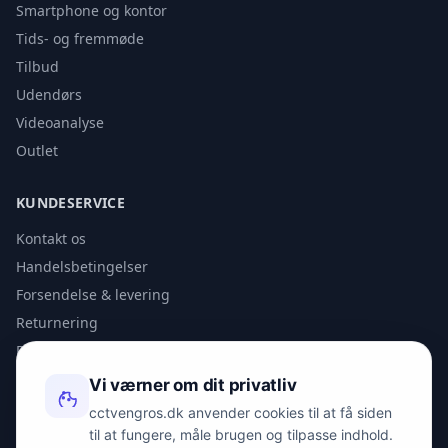
Smartphone og kontor
Tids- og fremmøde
Tilbud
Udendørs
Videoanalyse
Outlet
KUNDESERVICE
Kontakt os
Handelsbetingelser
Forsendelse & levering
Returnering
Privatlivspolitik
Vi værner om dit privatliv
KONTAKT
cctvengros.dk anvender cookies til at få siden
til at fungere, måle brugen og tilpasse indhold.
info@spyman.dk