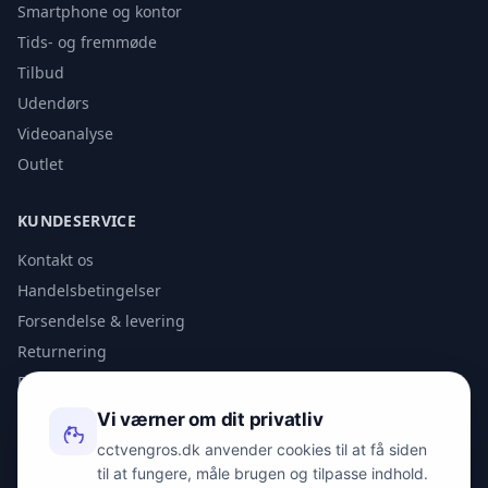
Smartphone og kontor
Tids- og fremmøde
Tilbud
Udendørs
Videoanalyse
Outlet
KUNDESERVICE
Kontakt os
Handelsbetingelser
Forsendelse & levering
Returnering
Privatlivspolitik
Vi værner om dit privatliv
KONTAKT
cctvengros.dk anvender cookies til at få siden
til at fungere, måle brugen og tilpasse indhold.
info@spyman.dk