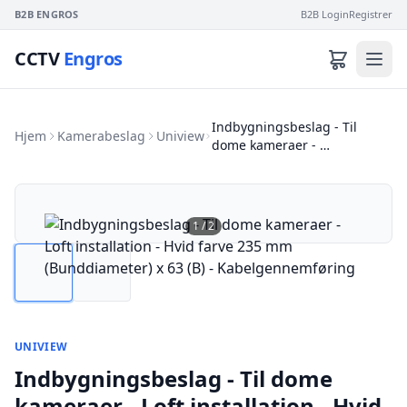
B2B ENGROS
B2B Login
Registrer
CCTV
Engros
Indbygningsbeslag - Til
Hjem
Kamerabeslag
Uniview
dome kameraer - …
1
/
2
UNIVIEW
Indbygningsbeslag - Til dome
kameraer - Loft installation - Hvid