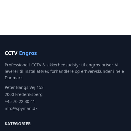
CCTV
Engros
Professionelt CCTV & sikkerhedsudstyr til engros-priser. Vi
leverer til installatører, forhandlere og erhvervskunder i hele
Danmark.
Peter Bangs Vej 153
2000 Frederiksberg
+45 70 22 30 41
info@spyman.dk
KATEGORIER