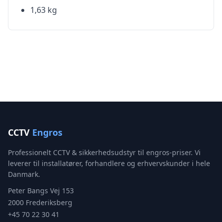
1,63 kg
CCTV
Engros
Professionelt CCTV & sikkerhedsudstyr til engros-priser. Vi
leverer til installatører, forhandlere og erhvervskunder i hele
Danmark.
Peter Bangs Vej 153
2000 Frederiksberg
+45 70 22 30 41