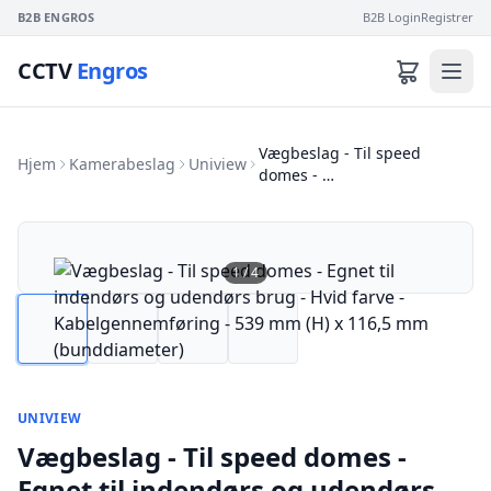
B2B ENGROS
B2B Login
Registrer
CCTV
Engros
Vægbeslag - Til speed
Hjem
Kamerabeslag
Uniview
domes - …
1
/
4
UNIVIEW
Vægbeslag - Til speed domes -
Egnet til indendørs og udendørs