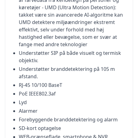
af farvedata fra kendetegn på personer og
køretøjer - UMD (Ultra Motion Detection):
takket være sin avancerede AI-algoritme kan
UMD detektere miljøændringer ekstremt
effektivt, selv under forhold med høj
hastighed eller bevægelse, som er svær at
fange med andre teknologier
Understøtter SIP på både visuelt og termisk
objektiv.
Understøtter branddetektering på 105 m
afstand.
RJ-45 10/100 BaseT
PoE IEEE802.3af
Lyd
Alarmer
Forebyggende branddetektering og alarm
SD-kort optagelse
WEB-grænseflade, smartphone & NVR