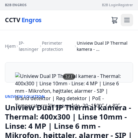
B2B ENGROS
B2B Login
Registrer
CCTV
Engros
IP-
Perimeter
Uniview Dual IP Thermal
Hjem
løsninger
protection
kamera - …
1
/
1
UNIVIEW SOLUTION
Uniview Dual IP Thermal kamera -
Thermal: 400x300 | Linse 10mm -
Linse: 4 MP | Linse 6 mm -
Mikrofon, højttaler, alarmer - SIP |