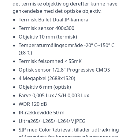
det termiske objektiv og derefter kunne have
genkendelse med det optiske objektiv.
Termisk Bullet Dual IP-kamera
Termisk sensor 400x300
Objektiv 10 mm (termisk)
Temperaturmålingsområde -20º C~150º C
(±8ºC)
Termisk følsomhed < 55mK
Optisk sensor 1/2.8" Progressive CMOS
4 Megapixel (2688x1520)
Objektiv 6 mm (optisk)
Farve 0,005 Lux / S/H 0,003 Lux
WDR 120 dB
IR-rækkevidde 50 m
Ultra265/H.265/H.264/MJPEG
SIP med ColorRetrieval: tillader udtrækning