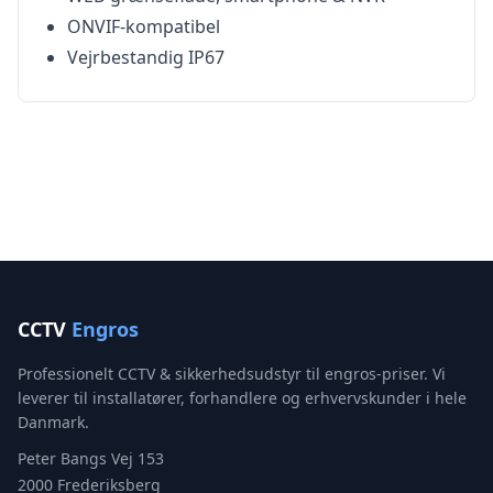
ONVIF-kompatibel
Vejrbestandig IP67
CCTV
Engros
Professionelt CCTV & sikkerhedsudstyr til engros-priser. Vi
leverer til installatører, forhandlere og erhvervskunder i hele
Danmark.
Peter Bangs Vej 153
2000 Frederiksberg