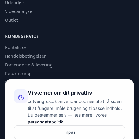
Udendørs
Videoanalyse
Outlet
KUNDESERVICE
Kontakt os
Handelsbetingelser
Forsendelse & levering
Returnering
Privatlivspolitik
Vi værner om dit privatliv
KONTAKT
cctvengros.dk anvender cookies til at få siden
til at fungere, måle brugen og tilpasse indhold.
info@spyman.dk
Du bestemmer selv — læs mere i vores
+45 70 22 30 41
persondatapolitik
.
Peter Bangs Vej 153, 2000 Frederiksberg
Tilpas