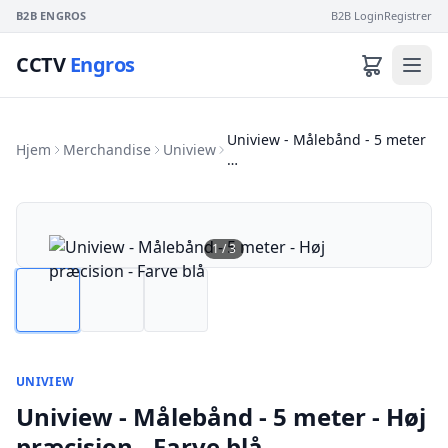
B2B ENGROS
B2B Login
Registrer
CCTV
Engros
Uniview - Målebånd - 5 meter
Hjem
Merchandise
Uniview
…
1
/
3
UNIVIEW
Uniview - Målebånd - 5 meter - Høj
præcision - Farve blå