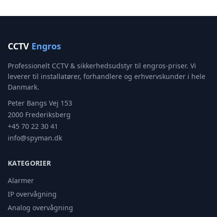
CCTV
Engros
Professionelt CCTV & sikkerhedsudstyr til engros-priser. Vi
leverer til installatører, forhandlere og erhvervskunder i hele
Danmark.
Peter Bangs Vej 153
2000 Frederiksberg
+45 70 22 30 41
info@spyman.dk
KATEGORIER
Alarmer
IP overvågning
Analog overvågning