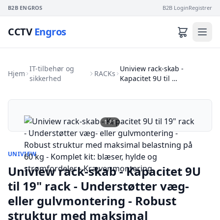
B2B ENGROS
B2B Login
Registrer
CCTV
Engros
IT-tilbehør og
Uniview rack-skab -
Hjem
RACKs
sikkerhed
Kapacitet 9U til …
1
/
1
UNIVIEW
Uniview rack-skab - Kapacitet 9U
til 19" rack - Understøtter væg-
eller gulvmontering - Robust
struktur med maksimal