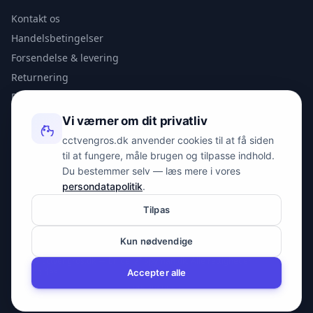
Kontakt os
Handelsbetingelser
Forsendelse & levering
Returnering
Privatlivspolitik
Vi værner om dit privatliv
KONTAKT
cctvengros.dk anvender cookies til at få siden
til at fungere, måle brugen og tilpasse indhold.
info@spyman.dk
Du bestemmer selv — læs mere i vores
+45 70 22 30 41
persondatapolitik
.
Peter Bangs Vej 153, 2000 Frederiksberg
Tilpas
Kun nødvendige
© 2026 cctvengros.dk — En del af Spyman.dk. Alle rettigheder
forbeholdes.
Accepter alle
CVR: 30605675