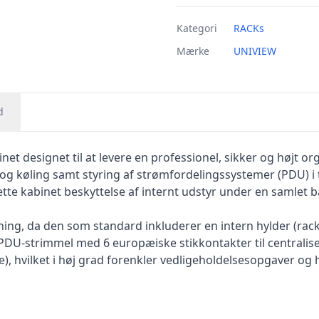
Kategori
RACKs
Mærke
UNIVIEW
d
net designet til at levere en professionel, sikker og højt 
on og køling samt styring af strømfordelingssystemer (PDU)
 dette kabinet beskyttelse af internt udstyr under en samle
ing, da den som standard inkluderer en intern hylder (rackh
U PDU-strimmel med 6 europæiske stikkontakter til centrali
ree), hvilket i høj grad forenkler vedligeholdelsesopgaver og