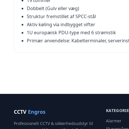
19 tommer
Dobbelt (Gulv eller væg)
Struktur fremstillet af SPCC-stål
Aktiv køling via indbygget vifter
1U europæisk PDU-type med 6 strømstik
Primær anvendelse: Kabelterminaler, serverins
KATEGORI
CCTV
Engros
Alarmer
Professionelt CCTV & sikkerhedsudstyr til
IP overvågn