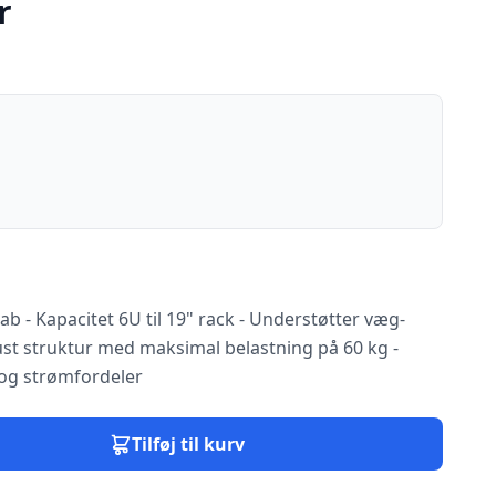
r
ab - Kapacitet 6U til 19" rack - Understøtter væg-
ust struktur med maksimal belastning på 60 kg -
 og strømfordeler
Tilføj til kurv