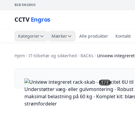
B2B ENGROS
CCTV
Engros
Kategorier
Mærker
Alle produkter
Kontakt
Hjem
IT-tilbehør og sikkerhed
RACKs
Uniview integreret
1
/
1