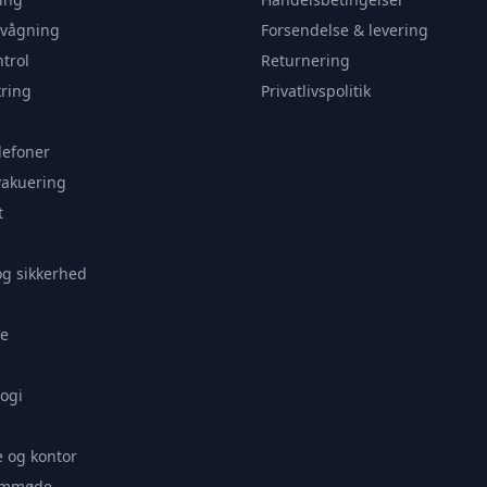
rvågning
Forsendelse & levering
trol
Returnering
ring
Privatlivspolitik
lefoner
vakuering
t
og sikkerhed
e
ogi
 og kontor
remmøde