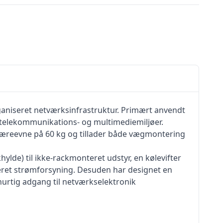
organiseret netværksinfrastruktur. Primært anvendt
 i telekommunikations- og multimediemiljøer.
t bæreevne på 60 kg og tillader både vægmontering
ylde) til ikke-rackmonteret udstyr, en kølevifter
seret strømforsyning. Desuden har designet en
 hurtig adgang til netværkselektronik