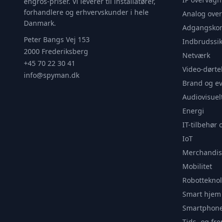
engros-priser. Vi leverer til installatører,
forhandlere og erhvervskunder i hele
Analog ove
Danmark.
Adgangskon
Peter Bangs Vej 153
Indbrudssik
2000 Frederiksberg
Netværk
+45 70 22 30 41
Video-dørte
info@spyman.dk
Brand og e
Audiovisuel
Energi
IT-tilbehør 
IoT
Merchandis
Mobilitet
Robotteknol
Smart hjem
Smartphone
Tids- og f