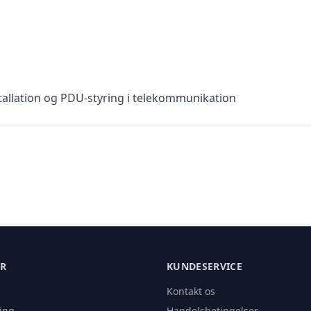
tallation og PDU-styring i telekommunikation
ER
KUNDESERVICE
Kontakt os
ing
Handelsbetingelser