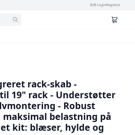
B2B Login
Registrer
reret rack-skab -
til 19" rack - Understøtter
ulvmontering - Robust
 maksimal belastning på
et kit: blæser, hylde og