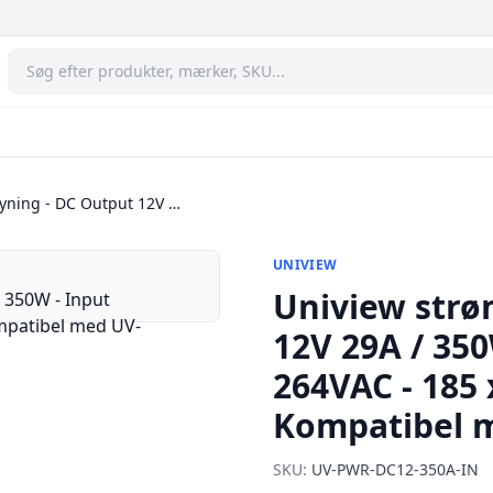
yning - DC Output 12V …
UNIVIEW
Uniview strø
12V 29A / 35
264VAC - 185 
Kompatibel m
SKU:
UV-PWR-DC12-350A-IN