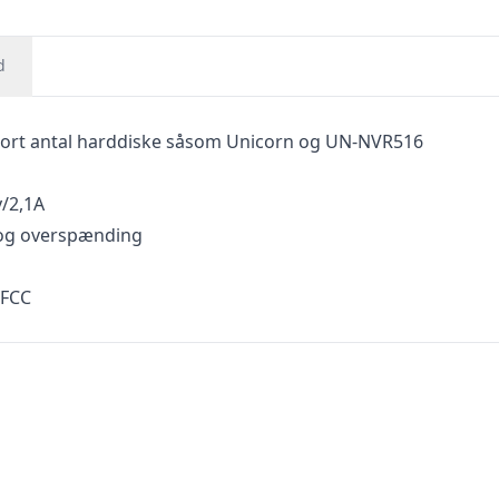
d
tort antal harddiske såsom Unicorn og UN-NVR516
/2,1A
 og overspænding
 FCC