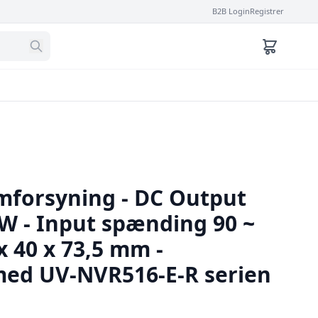
B2B Login
Registrer
mforsyning - DC Output
0W - Input spænding 90 ~
x 40 x 73,5 mm -
ed UV-NVR516-E-R serien