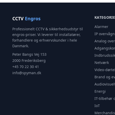
KATEGORI
CCTV
Engros
Alarmer
Professionelt CCTV & sikkerhedsudstyr til
IP overvågn
engros-priser. Vi leverer til installatører,
forhandlere og erhvervskunder i hele
Analog ove
Danmark.
Adgangskon
Peter Bangs Vej 153
Indbrudssik
2000 Frederiksberg
Netværk
+45 70 22 30 41
Video-dørte
info@spyman.dk
Brand og e
Audiovisuel
Energi
IT-tilbehør 
IoT
Merchandis