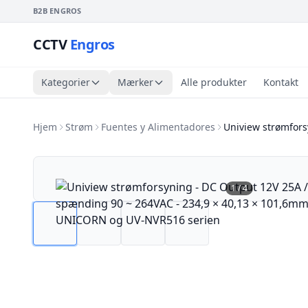
B2B ENGROS
CCTV
Engros
Kategorier
Mærker
Alle produkter
Kontakt
Hjem
Strøm
Fuentes y Alimentadores
Uniview strømfors
1
/
4