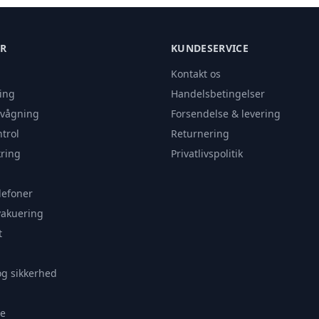
ER
KUNDESERVICE
Kontakt os
ing
Handelsbetingelser
rvågning
Forsendelse & levering
trol
Returnering
ring
Privatlivspolitik
lefoner
vakuering
t
og sikkerhed
e