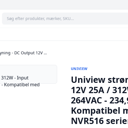
yning - DC Output 12V …
UNIVIEW
Uniview strø
12V 25A / 31
264VAC - 234,
Kompatibel 
NVR516 seri