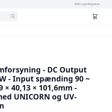
B2B Login
Registrer
mforsyning - DC Output
2W - Input spænding 90 ~
9 × 40,13 × 101,6mm -
med UNICORN og UV-
en