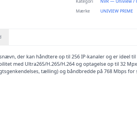
Kategori
NVR — Uniview / 
Mærke
UNIVIEW PRIME
d
ævn, der kan håndtere op til 256 IP-kanaler og er ideel til
litet med Ultra265/H.265/H.264 og optagelse op til 32 Mpx
igtsgenkendelses, tælling) og båndbredde på 768 Mbps for 