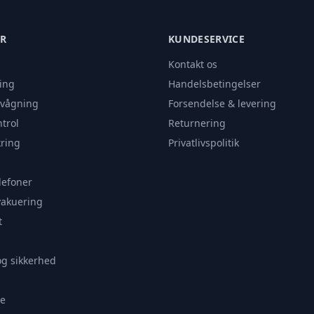
ER
KUNDESERVICE
Kontakt os
ing
Handelsbetingelser
rvågning
Forsendelse & levering
trol
Returnering
ring
Privatlivspolitik
lefoner
vakuering
t
og sikkerhed
e