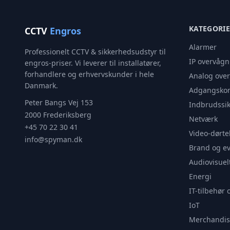
KATEGORI
CCTV
Engros
Alarmer
Professionelt CCTV & sikkerhedsudstyr til
IP overvågn
engros-priser. Vi leverer til installatører,
forhandlere og erhvervskunder i hele
Analog ove
Danmark.
Adgangskon
Peter Bangs Vej 153
Indbrudssik
2000 Frederiksberg
Netværk
+45 70 22 30 41
Video-dørte
info@spyman.dk
Brand og e
Audiovisuel
Energi
IT-tilbehør 
IoT
Merchandis