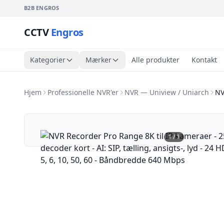
B2B ENGROS
CCTV
Engros
Kategorier
Mærker
Alle produkter
Kontakt
Hjem
Professionelle NVR'er
NVR — Uniview / Uniarch
NV
1
/
1