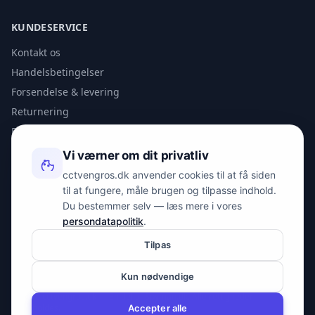
KUNDESERVICE
Kontakt os
Handelsbetingelser
Forsendelse & levering
Returnering
Privatlivspolitik
Vi værner om dit privatliv
KONTAKT
cctvengros.dk anvender cookies til at få siden
til at fungere, måle brugen og tilpasse indhold.
info@spyman.dk
Du bestemmer selv — læs mere i vores
+45 70 22 30 41
persondatapolitik
.
Peter Bangs Vej 153, 2000 Frederiksberg
Tilpas
Kun nødvendige
© 2026 cctvengros.dk — En del af Spyman.dk. Alle rettigheder
forbeholdes.
Accepter alle