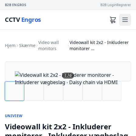
B2B ENGROS
B2B Login
Registrer
CCTV
Engros
Video wall
Videowall kit 2x2 - Inkluderer
Hjem
Skærme
monitors
monitorer …
1
/
6
UNIVIEW
Videowall kit 2x2 - Inkluderer
monitorer - Inkluderer vægbeslag