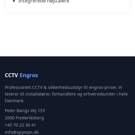
Integrerede højttalere
CCTV
Engros
Professionelt CCTV & sikkerhedsudstyr til engros-priser. Vi
leverer til installatører, forhandlere og erhvervskunder i hele
Danmark.
Peter Bangs Vej 153
2000 Frederiksberg
+45 70 22 30 41
info@spyman.dk