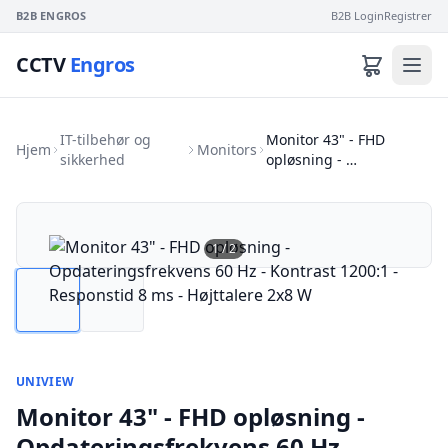
B2B ENGROS
B2B Login
Registrer
CCTV
Engros
IT-tilbehør og
Monitor 43" - FHD
Hjem
Monitors
sikkerhed
opløsning - …
1
/
2
UNIVIEW
Monitor 43" - FHD opløsning -
Opdateringsfrekvens 60 Hz -