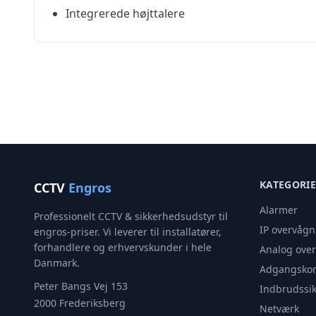
Integrerede højttalere
KATEGORI
CCTV
Engros
Alarmer
Professionelt CCTV & sikkerhedsudstyr til
IP overvågn
engros-priser. Vi leverer til installatører,
forhandlere og erhvervskunder i hele
Analog ove
Danmark.
Adgangskon
Peter Bangs Vej 153
Indbrudssik
2000 Frederiksberg
Netværk