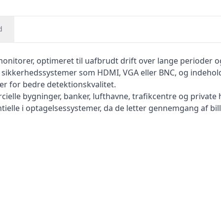
d
nitorer, optimeret til uafbrudt drift over lange perioder og
sikkerhedssystemer som HDMI, VGA eller BNC, og indeholder
er for bedre detektionskvalitet.
elle bygninger, banker, lufthavne, trafikcentre og private
tielle i optagelsessystemer, da de letter gennemgang af bill