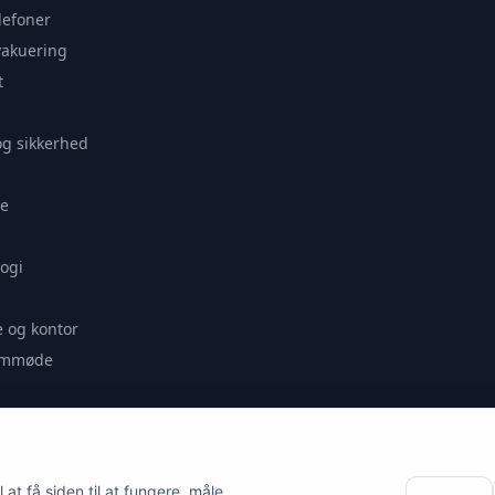
lefoner
vakuering
t
og sikkerhed
e
ogi
 og kontor
remmøde
se
at få siden til at fungere, måle