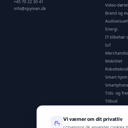
+45 70 22 30 41
Video-dørte
info@spyman.dk
Brand og e
Audiovisuel
Energi
IT-tilbehør 
IoT
Merchandis
Mobilitet
Robotteknol
Smart hjem
Smartphone
Tids- og f
Tilbud
Udendørs
Videoanaly
Vi værner om dit privatliv
Outlet
cctvengros.dk anvender cookies til 