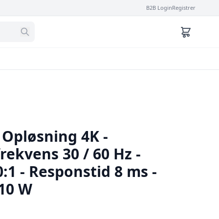
B2B Login
Registrer
 Opløsning 4K -
ekvens 30 / 60 Hz -
:1 - Responstid 8 ms -
x10 W