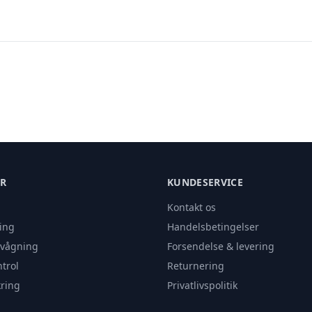
ER
KUNDESERVICE
Kontakt os
ing
Handelsbetingelser
rvågning
Forsendelse & levering
trol
Returnering
ring
Privatlivspolitik