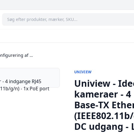
konfigurering af …
UNIVIEW
Uniview - Idee
kameraer - 4
Base-TX Ether
(IEEE802.11b/
DC udgang - 