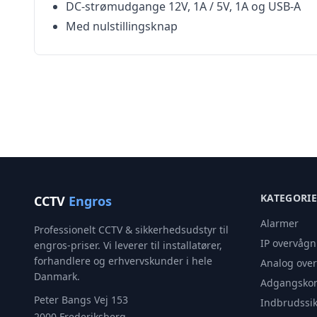
DC-strømudgange 12V, 1A / 5V, 1A og USB-A
Med nulstillingsknap
KATEGORI
CCTV
Engros
Alarmer
Professionelt CCTV & sikkerhedsudstyr til
IP overvågn
engros-priser. Vi leverer til installatører,
forhandlere og erhvervskunder i hele
Analog ove
Danmark.
Adgangskon
Peter Bangs Vej 153
Indbrudssik
2000 Frederiksberg