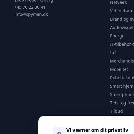
Netværk
+45 70 22 30 41
Video-dørte
info@spyman.dk
Brand og e
Audiovisuel
Energi
IT-tilbehør 
IoT
Merchandis
Mobilitet
Robotteknol
Smart hjem
Smartphone
Tids- og f
Tilbud
Udendørs
Videoanaly
Vi værner om dit privatliv