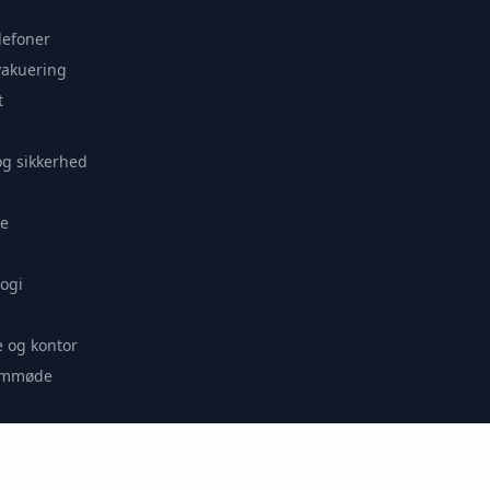
lefoner
vakuering
t
og sikkerhed
e
ogi
 og kontor
remmøde
se