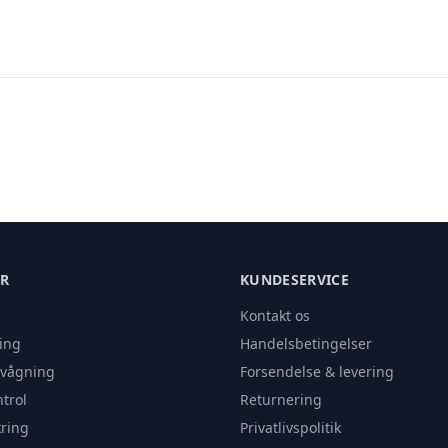
ER
KUNDESERVICE
Kontakt os
ing
Handelsbetingelser
rvågning
Forsendelse & levering
trol
Returnering
ring
Privatlivspolitik