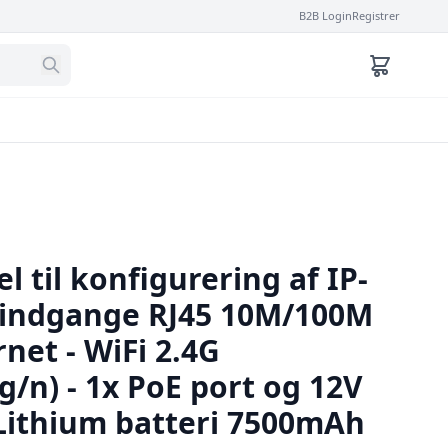
B2B Login
Registrer
l til konfigurering af IP-
 indgange RJ45 10M/100M
net - WiFi 2.4G
g/n) - 1x PoE port og 12V
Lithium batteri 7500mAh