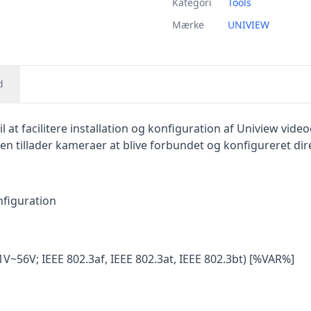
Kategori
Tools
Mærke
UNIVIEW
d
il at facilitere installation og konfiguration af Uniview v
a den tillader kameraer at blive forbundet og konfigureret di
nfiguration
~56V; IEEE 802.3af, IEEE 802.3at, IEEE 802.3bt) [%VAR%]