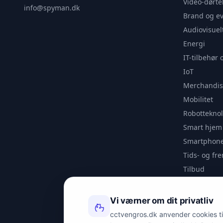
Video-dørte
info@spyman.dk
Brand og e
Audiovisuel
Energi
IT-tilbehør 
IoT
Merchandis
Mobilitet
Robotteknol
Smart hjem
Smartphone
Tids- og f
Tilbud
Udendørs
Videoanaly
Vi værner om dit privatliv
Outlet
cctvengros.dk anvender cookies til 