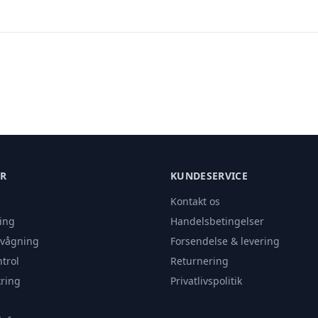
ER
KUNDESERVICE
Kontakt os
ing
Handelsbetingelser
rvågning
Forsendelse & levering
trol
Returnering
ring
Privatlivspolitik