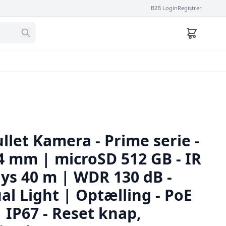
B2B Login
Registrer
llet Kamera - Prime serie -
4 mm | microSD 512 GB - IR
lys 40 m | WDR 130 dB -
al Light | Optælling - PoE
 IP67 - Reset knap,