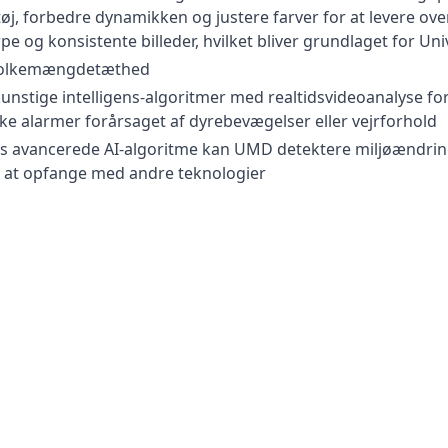
j, forbedre dynamikken og justere farver for at levere overl
pe og konsistente billeder, hvilket bliver grundlaget for U
 folkemængdetæthed
unstige intelligens-algoritmer med realtidsvideoanalyse for
ke alarmer forårsaget af dyrebevægelser eller vejrforhold
ts avancerede AI-algoritme kan UMD detektere miljøændring
ig at opfange med andre teknologier