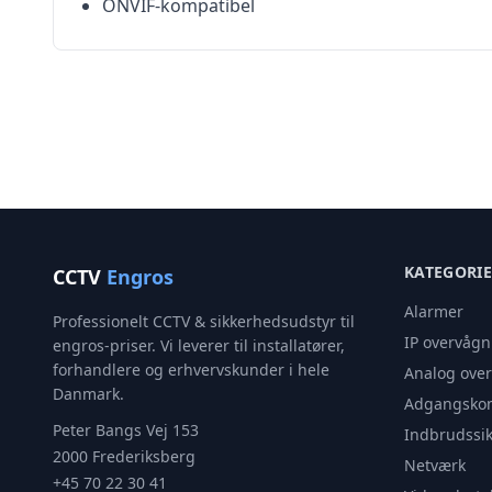
ONVIF-kompatibel
KATEGORI
CCTV
Engros
Alarmer
Professionelt CCTV & sikkerhedsudstyr til
IP overvågn
engros-priser. Vi leverer til installatører,
forhandlere og erhvervskunder i hele
Analog ove
Danmark.
Adgangskon
Peter Bangs Vej 153
Indbrudssik
2000 Frederiksberg
Netværk
+45 70 22 30 41