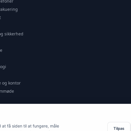
lefoner
vakuering
t
og sikkerhed
e
ogi
 og kontor
remmøde
se
at få siden til at fungere, måle
Tilpas