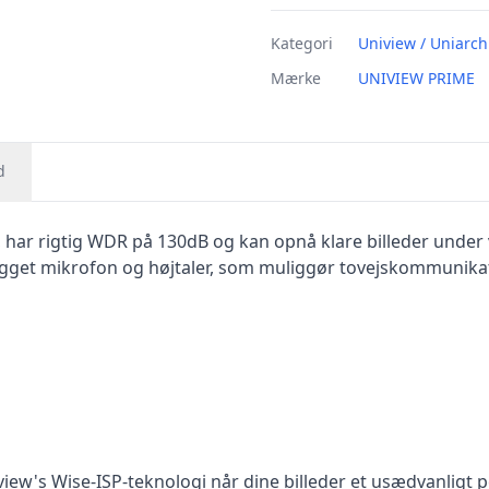
Kategori
Uniview / Uniarc
Mærke
UNIVIEW PRIME
d
har rigtig WDR på 130dB og kan opnå klare billeder under 
gget mikrofon og højtaler, som muliggør tovejskommunikatio
ew's Wise-ISP-teknologi når dine billeder et usædvanligt p