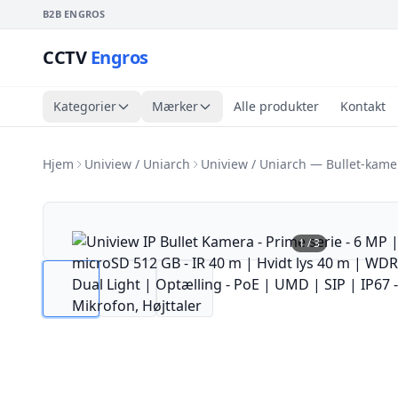
B2B ENGROS
CCTV
Engros
Kategorier
Mærker
Alle produkter
Kontakt
Hjem
Uniview / Uniarch
Uniview / Uniarch — Bullet-kame
1
/
3