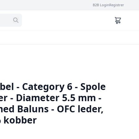
B2B Login
Registrer
bel - Category 6 - Spole
r - Diameter 5.5 mm -
ed Baluns - OFC leder,
% kobber