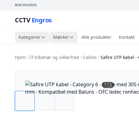
B2B ENGROS
CCTV
Engros
Kategorier
Mærker
Alle produkter
Kontakt
Hjem
IT-tilbehør og sikkerhed
Cables
Safire UTP kabel -
1
/
3