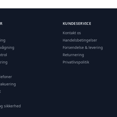
ER
KUNDESERVICE
Kontakt os
ing
Handelsbetingelser
rvågning
Forsendelse & levering
trol
Returnering
ring
Privatlivspolitik
lefoner
vakuering
t
og sikkerhed