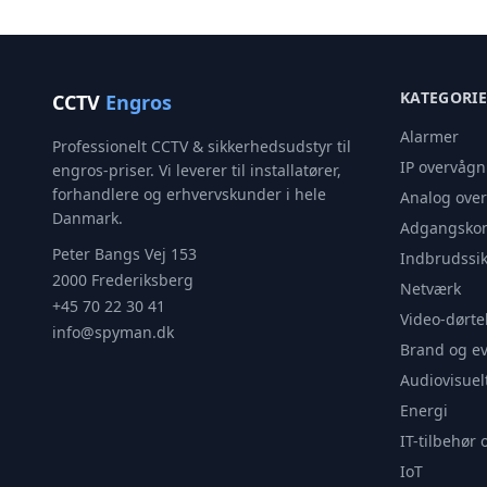
KATEGORI
CCTV
Engros
Alarmer
Professionelt CCTV & sikkerhedsudstyr til
IP overvågn
engros-priser. Vi leverer til installatører,
forhandlere og erhvervskunder i hele
Analog ove
Danmark.
Adgangskon
Peter Bangs Vej 153
Indbrudssik
2000 Frederiksberg
Netværk
+45 70 22 30 41
Video-dørte
info@spyman.dk
Brand og e
Audiovisuel
Energi
IT-tilbehør 
IoT