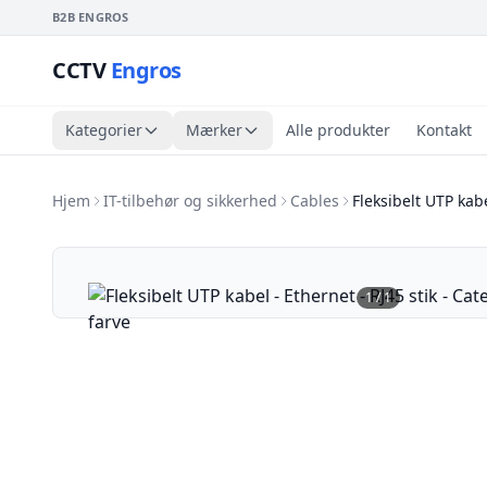
B2B ENGROS
CCTV
Engros
Kategorier
Mærker
Alle produkter
Kontakt
Hjem
IT-tilbehør og sikkerhed
Cables
Fleksibelt UTP kabe
1
/
1