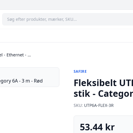
l - Ethernet - …
SAFIRE
Fleksibelt UT
stik - Catego
SKU:
UTP6A-FLEX-3R
53.44 kr