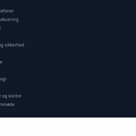
lefoner
vakuering
t
og sikkerhed
e
ogi
 og kontor
remmøde
se