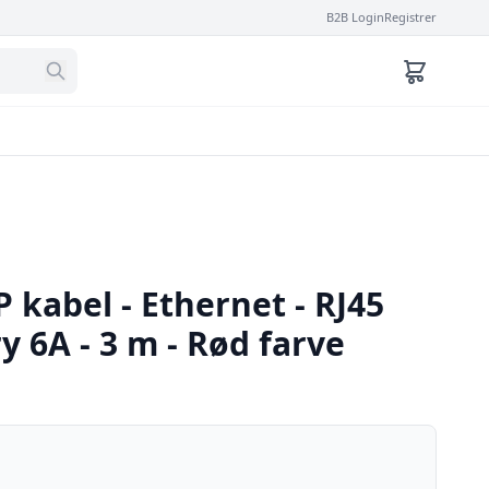
B2B Login
Registrer
P kabel - Ethernet - RJ45
ry 6A - 3 m - Rød farve