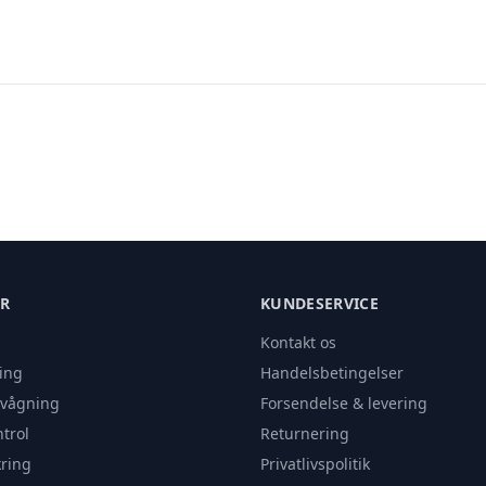
ER
KUNDESERVICE
Kontakt os
ing
Handelsbetingelser
rvågning
Forsendelse & levering
trol
Returnering
ring
Privatlivspolitik