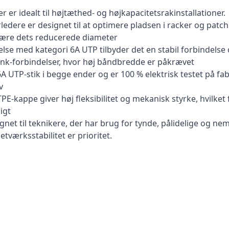
 er idealt til højtæthed- og højkapacitetsrakinstallationer.
edere er designet til at optimere pladsen i racker og patc
være dets reducerede diameter
med kategori 6A UTP tilbyder det en stabil forbindelse op ti
nk-forbindelser, hvor høj båndbredde er påkrævet
6A UTP-stik i begge ender og er 100 % elektrisk testet på fab
v
PE-kappe giver høj fleksibilitet og mekanisk styrke, hvilket
igt
ignet til teknikere, der har brug for tynde, pålidelige og n
tværksstabilitet er prioritet.