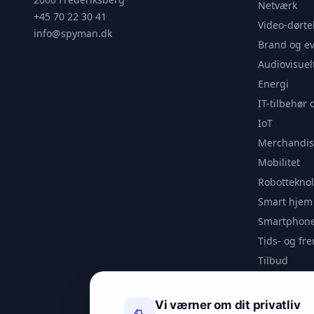
Netværk
+45 70 22 30 41
Video-dørte
info@spyman.dk
Brand og e
Audiovisuel
Energi
IT-tilbehør 
IoT
Merchandis
Mobilitet
Robotteknol
Smart hjem
Smartphone
Tids- og f
Tilbud
Udendørs
Videoanaly
Vi værner om dit privatliv