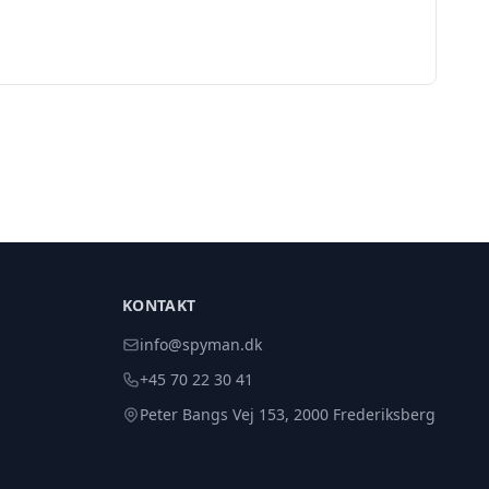
KONTAKT
info@spyman.dk
+45 70 22 30 41
Peter Bangs Vej 153, 2000 Frederiksberg