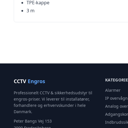
TPE-kappe
3 m
KATEGORI
CCTV
Engros
Alarmer
Professionelt CCTV & sikkerhedsudstyr til
IP overvågn
engros-priser. Vi leverer til installatører,
forhandlere og erhvervskunder i hele
Analog ove
Danmark.
Adgangskon
Peter Bangs Vej 153
Indbrudssik
2000 Frederiksberg