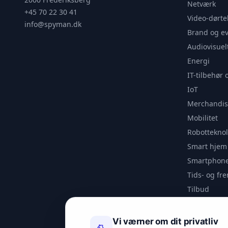
Netværk
+45 70 22 30 41
Video-dørte
info@spyman.dk
Brand og e
Audiovisuel
Energi
IT-tilbehør 
IoT
Merchandis
Mobilitet
Robotteknol
Smart hjem
Smartphone
Tids- og f
Tilbud
Udendørs
Videoanaly
Vi værner om dit privatliv