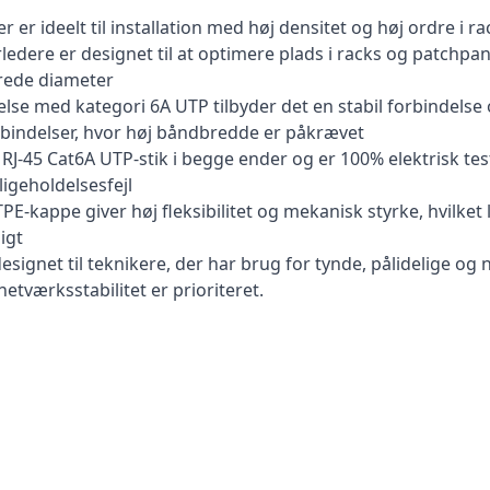
 er ideelt til installation med høj densitet og høj ordre i r
dere er designet til at optimere plads i racks og patchpa
erede diameter
med kategori 6A UTP tilbyder det en stabil forbindelse op ti
bindelser, hvor høj båndbredde er påkrævet
RJ-45 Cat6A UTP-stik i begge ender og er 100% elektrisk teste
ligeholdelsesfejl
PE-kappe giver høj fleksibilitet og mekanisk styrke, hvilket
igt
 designet til teknikere, der har brug for tynde, pålidelige 
netværksstabilitet er prioriteret.