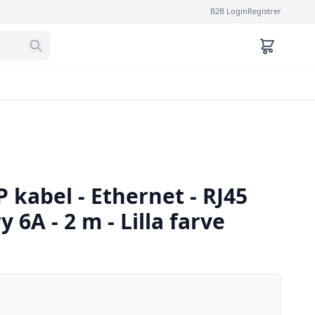
B2B Login
Registrer
P kabel - Ethernet - RJ45
y 6A - 2 m - Lilla farve