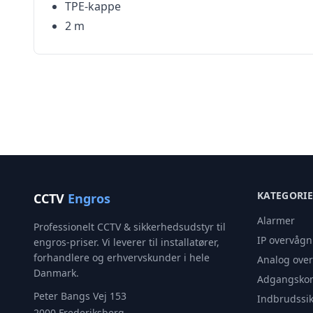
TPE-kappe
2 m
KATEGORI
CCTV
Engros
Alarmer
Professionelt CCTV & sikkerhedsudstyr til
IP overvågn
engros-priser. Vi leverer til installatører,
forhandlere og erhvervskunder i hele
Analog ove
Danmark.
Adgangskon
Peter Bangs Vej 153
Indbrudssik
2000 Frederiksberg