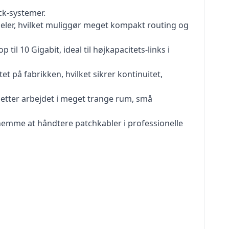
ack-systemer.
neler, hvilket muliggør meget kompakt routing og
l 10 Gigabit, ideal til højkapacitets-links i
t på fabrikken, hvilket sikrer kontinuitet,
 letter arbejdet i meget trange rum, små
og nemme at håndtere patchkabler i professionelle