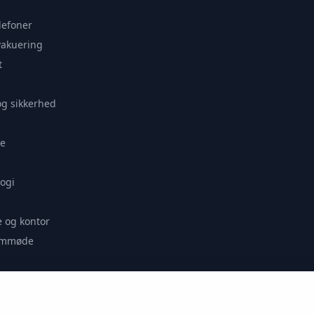
lefoner
vakuering
t
og sikkerhed
e
ogi
 og kontor
remmøde
se