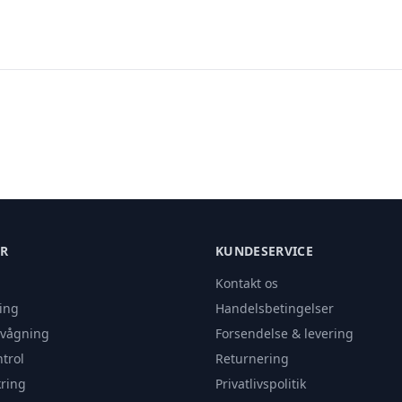
ER
KUNDESERVICE
Kontakt os
ing
Handelsbetingelser
rvågning
Forsendelse & levering
trol
Returnering
ring
Privatlivspolitik