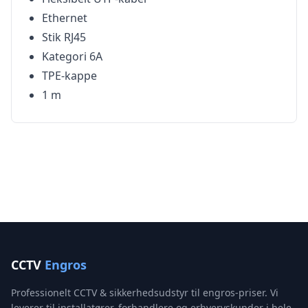
Ethernet
Stik RJ45
Kategori 6A
TPE-kappe
1 m
CCTV
Engros
Professionelt CCTV & sikkerhedsudstyr til engros-priser. Vi
leverer til installatører, forhandlere og erhvervskunder i hele