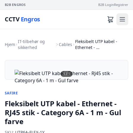
B2B ENGROS
B2B Login
Registrer
CCTV
Engros
IT-tilbehør og
Fleksibelt UTP kabel -
Hjem
Cables
sikkerhed
Ethernet - …
1
/
1
SAFIRE
Fleksibelt UTP kabel - Ethernet -
RJ45 stik - Category 6A - 1 m - Gul
farve
SKU:
UTP6A-FLEX-1Y