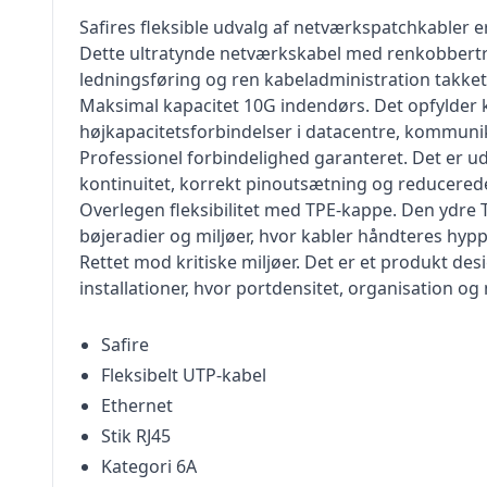
Safires fleksible udvalg af netværkspatchkabler er 
Dette ultratynde netværkskabel med renkobbertrå
ledningsføring og ren kabeladministration takke
Maksimal kapacitet 10G indendørs. Det opfylder ka
højkapacitetsforbindelser i datacentre, kommuni
Professionel forbindelighed garanteret. Det er uds
kontinuitet, korrekt pinoutsætning og reducerede 
Overlegen fleksibilitet med TPE-kappe. Den ydre T
bøjeradier og miljøer, hvor kabler håndteres hypp
Rettet mod kritiske miljøer. Det er et produkt des
installationer, hvor portdensitet, organisation og 
Safire
Fleksibelt UTP-kabel
Ethernet
Stik RJ45
Kategori 6A