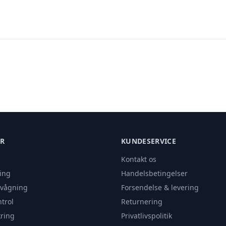
ER
KUNDESERVICE
Kontakt os
ing
Handelsbetingelser
rvågning
Forsendelse & levering
trol
Returnering
ring
Privatlivspolitik