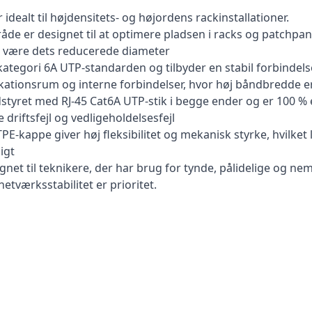
idealt til højdensitets- og højordens rackinstallationer.
de er designet til at optimere pladsen i racks og patchpa
t være dets reducerede diameter
tegori 6A UTP-standarden og tilbyder en stabil forbindelse o
kationsrum og interne forbindelser, hvor høj båndbredde 
tyret med RJ-45 Cat6A UTP-stik i begge ender og er 100 % el
driftsfejl og vedligeholdelsesfejl
PE-kappe giver høj fleksibilitet og mekanisk styrke, hvilke
igt
ignet til teknikere, der har brug for tynde, pålidelige og n
netværksstabilitet er prioritet.