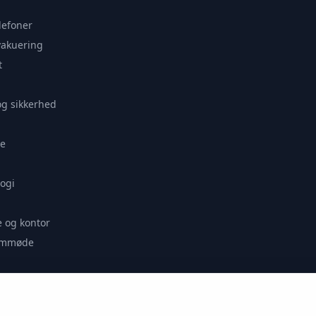
lefoner
vakuering
t
og sikkerhed
e
ogi
 og kontor
remmøde
se