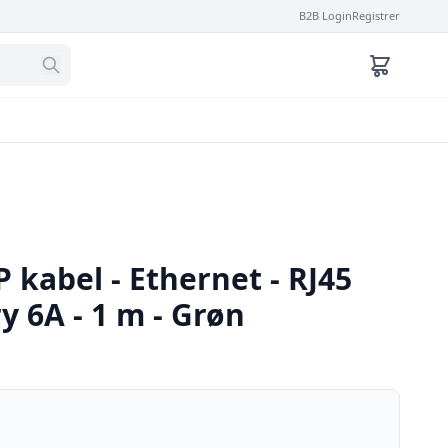
B2B Login
Registrer
P kabel - Ethernet - RJ45
ry 6A - 1 m - Grøn