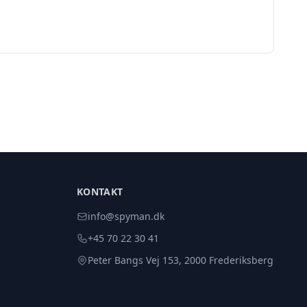
KONTAKT
info@spyman.dk
+45 70 22 30 41
Peter Bangs Vej 153, 2000 Frederiksberg