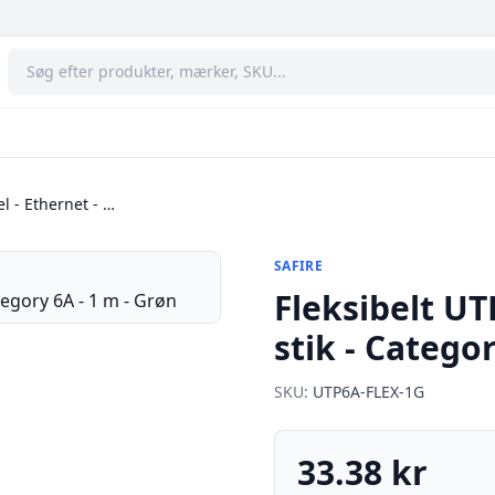
l - Ethernet - …
SAFIRE
Fleksibelt UT
stik - Catego
SKU:
UTP6A-FLEX-1G
33.38 kr