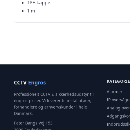
TPE-kappe
1 m
KATEGORI
CCTV
Engros
Alarmer
Professionelt CCTV & sikkerhedsudstyr til
IP overvågn
engros-priser. Vi leverer til installatører,
forhandlere og erhvervskunder i hele
Analog ove
Danmark.
Adgangskon
Peter Bangs Vej 153
Indbrudssik
2000 Frederiksberg