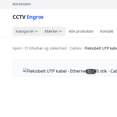
B2B ENGROS
CCTV
Engros
Kategorier
Mærker
Alle produkter
Kontakt
Hjem
IT-tilbehør og sikkerhed
Cables
Fleksibelt UTP kabe
1
/
1