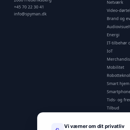
Netværk
+45 70 22 30 41
Video-dørte
info@spyman.dk
Brand og e
Audiovisuel
Energi
IT-tilbehør 
IoT
Merchandis
Mobilitet
Robotteknol
Smart hjem
Smartphone
Tids- og f
Tilbud
Udendørs
Videoanaly
Vi værner om dit privatliv