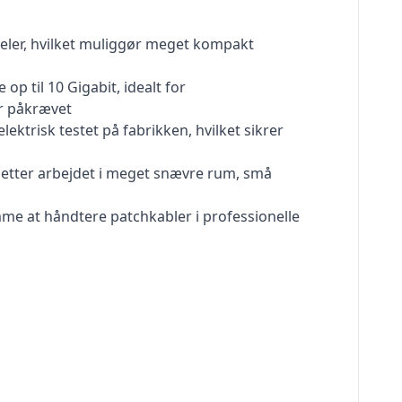
neler, hvilket muliggør meget kompakt
p til 10 Gigabit, idealt for
er påkrævet
ektrisk testet på fabrikken, hvilket sikrer
t letter arbejdet i meget snævre rum, små
emme at håndtere patchkabler i professionelle