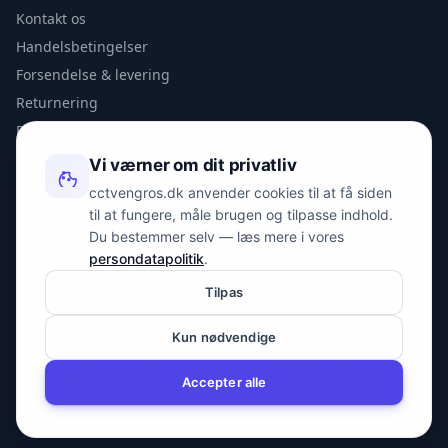
Kontakt os
Handelsbetingelser
Forsendelse & levering
Returnering
Privatlivspolitik
Vi værner om dit privatliv
KONTAKT
cctvengros.dk anvender cookies til at få siden
til at fungere, måle brugen og tilpasse indhold.
info@spyman.dk
Du bestemmer selv — læs mere i vores
+45 70 22 30 41
persondatapolitik
.
Peter Bangs Vej 153, 2000 Frederiksberg
Tilpas
Kun nødvendige
© 2026 cctvengros.dk — En del af Spyman.dk. Alle rettigheder
forbeholdes.
Accepter alle
CVR: 30605675