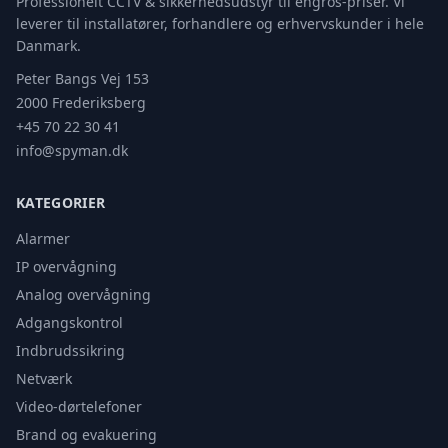
Professionelt CCTV & sikkerhedsudstyr til engros-priser. Vi
leverer til installatører, forhandlere og erhvervskunder i hele
Danmark.
Peter Bangs Vej 153
2000 Frederiksberg
+45 70 22 30 41
info@spyman.dk
KATEGORIER
Alarmer
IP overvågning
Analog overvågning
Adgangskontrol
Indbrudssikring
Netværk
Video-dørtelefoner
Brand og evakuering