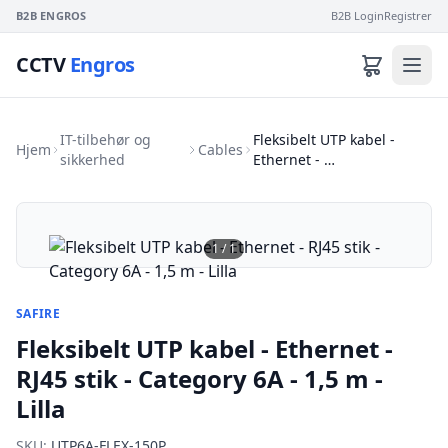
B2B ENGROS
B2B Login
Registrer
CCTV
Engros
IT-tilbehør og
Fleksibelt UTP kabel -
Hjem
Cables
sikkerhed
Ethernet - …
1
/
1
SAFIRE
Fleksibelt UTP kabel - Ethernet -
RJ45 stik - Category 6A - 1,5 m -
Lilla
SKU:
UTP6A-FLEX-150P