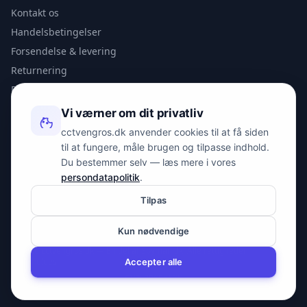
Kontakt os
Handelsbetingelser
Forsendelse & levering
Returnering
Privatlivspolitik
Vi værner om dit privatliv
KONTAKT
cctvengros.dk anvender cookies til at få siden
til at fungere, måle brugen og tilpasse indhold.
info@spyman.dk
Du bestemmer selv — læs mere i vores
+45 70 22 30 41
persondatapolitik
.
Peter Bangs Vej 153, 2000 Frederiksberg
Tilpas
Kun nødvendige
© 2026 cctvengros.dk — En del af Spyman.dk. Alle rettigheder
forbeholdes.
Accepter alle
CVR: 30605675