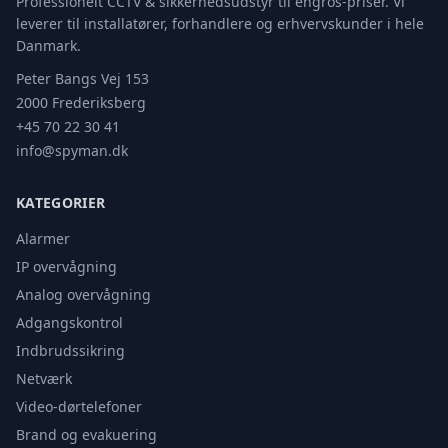
Professionelt CCTV & sikkerhedsudstyr til engros-priser. Vi
leverer til installatører, forhandlere og erhvervskunder i hele
Danmark.
Peter Bangs Vej 153
2000 Frederiksberg
+45 70 22 30 41
info@spyman.dk
KATEGORIER
Alarmer
IP overvågning
Analog overvågning
Adgangskontrol
Indbrudssikring
Netværk
Video-dørtelefoner
Brand og evakuering