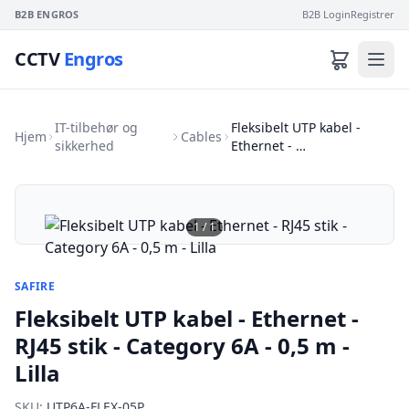
B2B ENGROS
B2B Login
Registrer
CCTV
Engros
IT-tilbehør og
Fleksibelt UTP kabel -
Hjem
Cables
sikkerhed
Ethernet - …
1
/
1
SAFIRE
Fleksibelt UTP kabel - Ethernet -
RJ45 stik - Category 6A - 0,5 m -
Lilla
SKU:
UTP6A-FLEX-05P