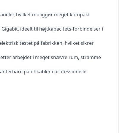
paneler, hvilket muliggør meget kompakt
igabit, ideelt til højtkapacitets-forbindelser i
ektrisk testet på fabrikken, hvilket sikrer
t letter arbejdet i meget snævre rum, stramme
ethanterbare patchkabler i professionelle