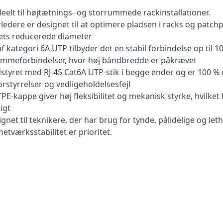
deelt til højtætnings- og storrummede rackinstallationer.
edere er designet til at optimere pladsen i racks og patch
dets reducerede diameter
ategori 6A UTP tilbyder det en stabil forbindelse op til 10 G
ammeforbindelser, hvor høj båndbredde er påkrævet
tyret med RJ-45 Cat6A UTP-stik i begge ender og er 100 % el
rstyrrelser og vedligeholdelsesfejl
PE-kappe giver høj fleksibilitet og mekanisk styrke, hvilke
igt
esignet til teknikere, der har brug for tynde, pålidelige og l
netværksstabilitet er prioritet.