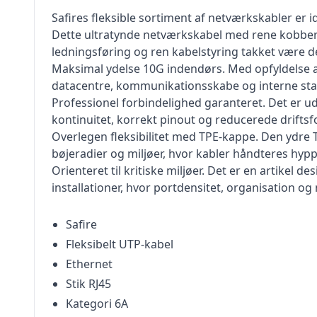
Safires fleksible sortiment af netværkskabler er i
Dette ultratynde netværkskabel med rene kobberl
ledningsføring og ren kabelstyring takket være 
Maksimal ydelse 10G indendørs. Med opfyldelse af k
datacentre, kommunikationsskabe og interne st
Professionel forbindelighed garanteret. Det er uds
kontinuitet, korrekt pinout og reducerede driftsfo
Overlegen fleksibilitet med TPE-kappe. Den ydre T
bøjeradier og miljøer, hvor kabler håndteres hypp
Orienteret til kritiske miljøer. Det er en artikel d
installationer, hvor portdensitet, organisation og 
Safire
Fleksibelt UTP-kabel
Ethernet
Stik RJ45
Kategori 6A