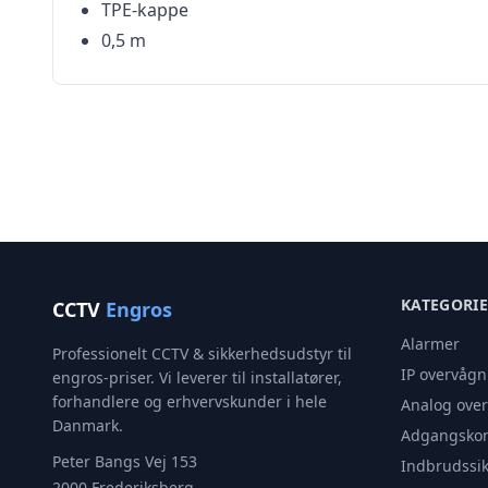
TPE-kappe
0,5 m
KATEGORI
CCTV
Engros
Alarmer
Professionelt CCTV & sikkerhedsudstyr til
IP overvågn
engros-priser. Vi leverer til installatører,
forhandlere og erhvervskunder i hele
Analog ove
Danmark.
Adgangskon
Peter Bangs Vej 153
Indbrudssik
2000 Frederiksberg