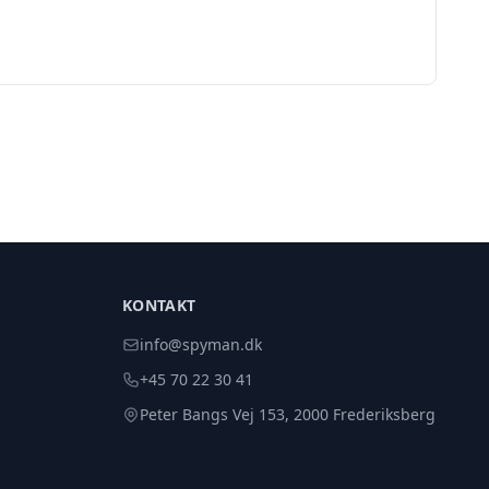
KONTAKT
info@spyman.dk
+45 70 22 30 41
Peter Bangs Vej 153, 2000 Frederiksberg