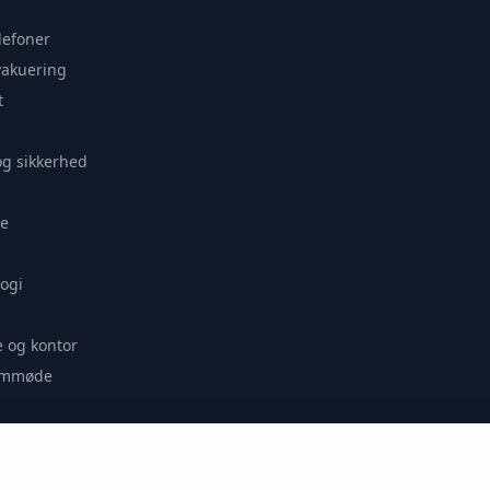
lefoner
vakuering
t
og sikkerhed
e
ogi
 og kontor
remmøde
se