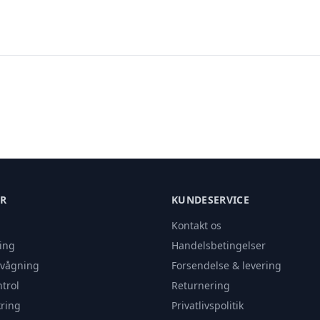
ER
KUNDESERVICE
Kontakt os
ing
Handelsbetingelser
rvågning
Forsendelse & levering
trol
Returnering
ring
Privatlivspolitik