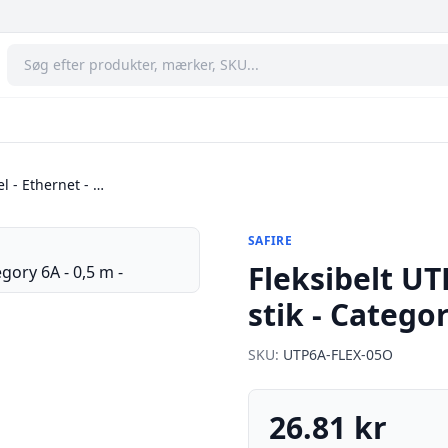
l - Ethernet - …
SAFIRE
Fleksibelt UT
stik - Catego
SKU:
UTP6A-FLEX-05O
26.81 kr