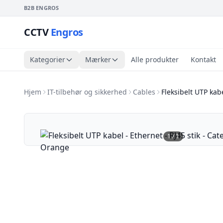
B2B ENGROS
CCTV
Engros
Kategorier
Mærker
Alle produkter
Kontakt
Hjem
IT-tilbehør og sikkerhed
Cables
Fleksibelt UTP kabe
1
/
1