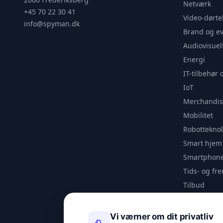
Netværk
+45 70 22 30 41
Video-dørte
info@spyman.dk
Brand og e
Audiovisuel
Energi
IT-tilbehør 
IoT
Merchandis
Mobilitet
Robotteknol
Smart hjem
Smartphone
Tids- og f
Tilbud
Udendørs
Videoanaly
Vi værner om dit privatliv