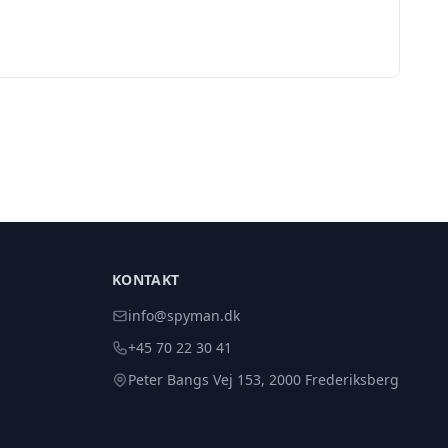
KONTAKT
info@spyman.dk
+45 70 22 30 41
Peter Bangs Vej 153, 2000 Frederiksberg