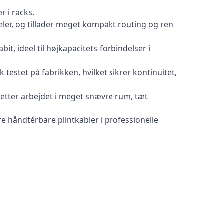
r i racks.
eler, og tillader meget kompakt routing og ren
t, ideel til højkapacitets-forbindelser i
testet på fabrikken, hvilket sikrer kontinuitet,
 letter arbejdet i meget snævre rum, tæt
ere håndtérbare plintkabler i professionelle