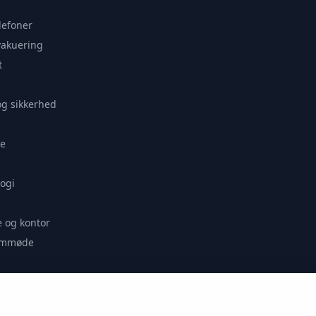
lefoner
vakuering
t
og sikkerhed
e
ogi
 og kontor
remmøde
se