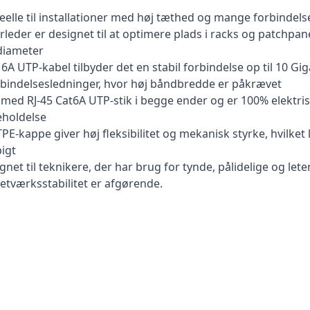
deelle til installationer med høj tæthed og mange forbindelse
eder er designet til at optimere plads i racks og patchpan
diameter
UTP-kabel tilbyder det en stabil forbindelse op til 10 Gigabi
bindelsesledninger, hvor høj båndbredde er påkrævet
med RJ-45 Cat6A UTP-stik i begge ender og er 100% elektrisk 
eholdelse
PE-kappe giver høj fleksibilitet og mekanisk styrke, hvilket
pigt
gnet til teknikere, der har brug for tynde, pålidelige og let
netværksstabilitet er afgørende.