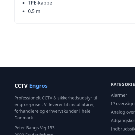
TPE-kappe
0,5 m
KATEGORI
CCTV
Engros
Alarmer
Professionelt CCTV & sikkerhedsudstyr til
IP overvågn
engros-priser. Vi leverer til installatører,
forhandlere og erhvervskunder i hele
Analog ove
Danmark.
Adgangskon
Peter Bangs Vej 153
Indbrudssik
2000 Frederiksberg