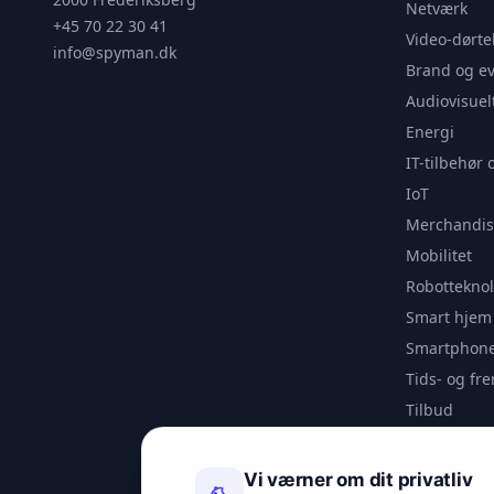
Netværk
+45 70 22 30 41
Video-dørte
info@spyman.dk
Brand og e
Audiovisuel
Energi
IT-tilbehør 
IoT
Merchandis
Mobilitet
Robotteknol
Smart hjem
Smartphone
Tids- og f
Tilbud
Udendørs
Videoanaly
Vi værner om dit privatliv