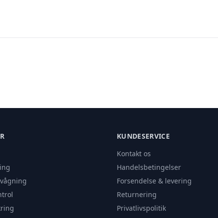
ER
KUNDESERVICE
Kontakt os
ing
Handelsbetingelser
rvågning
Forsendelse & levering
trol
Returnering
ring
Privatlivspolitik