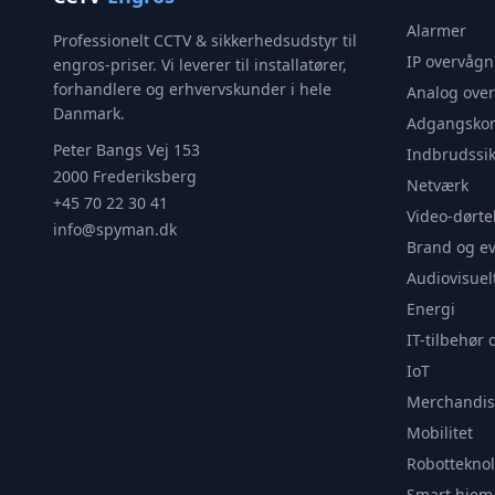
Alarmer
Professionelt CCTV & sikkerhedsudstyr til
IP overvågn
engros-priser. Vi leverer til installatører,
forhandlere og erhvervskunder i hele
Analog ove
Danmark.
Adgangskon
Peter Bangs Vej 153
Indbrudssik
2000 Frederiksberg
Netværk
+45 70 22 30 41
Video-dørte
info@spyman.dk
Brand og e
Audiovisuel
Energi
IT-tilbehør 
IoT
Merchandis
Mobilitet
Robotteknol
Smart hjem