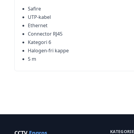
Safire
UTP-kabel
Ethernet
Connector RJ45
Kategori 6
Halogen-fri kappe
5 m
KATEGORI
CCTV
Engros