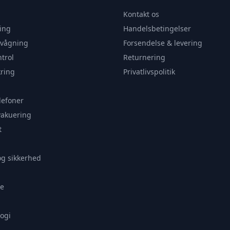
Kontakt os
ing
Handelsbetingelser
rvågning
Forsendelse & levering
trol
Returnering
ring
Privatlivspolitik
lefoner
vakuering
t
og sikkerhed
e
ogi