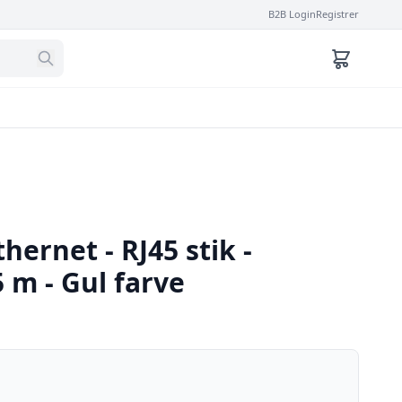
B2B Login
Registrer
hernet - RJ45 stik -
5 m - Gul farve