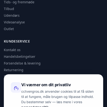
Tids- og fremmøde
Tilbud
Udendørs
Videoanalyse
Outlet
KUNDESERVICE
Kontakt os
Handelsbetingelser
Forsendelse & levering
Returnering
Privatlivspolitik
Vi værner om dit privatliv
KONTAKT
cctvengros.dk anvender cookies til at få siden
til at fungere, måle brugen og tilpasse indhold.
info@spyman.dk
Du bestemmer selv — læs mere i vores
+45 70 22 30 41