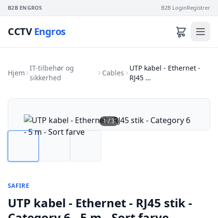
B2B ENGROS
B2B Login
Registrer
CCTV
Engros
IT-tilbehør og
UTP kabel - Ethernet -
Hjem
Cables
sikkerhed
RJ45 …
1
/
3
SAFIRE
UTP kabel - Ethernet - RJ45 stik -
Category 6 - 5 m - Sort farve