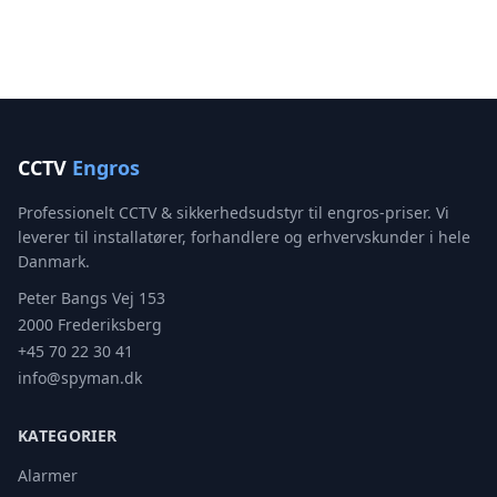
CCTV
Engros
Professionelt CCTV & sikkerhedsudstyr til engros-priser. Vi
leverer til installatører, forhandlere og erhvervskunder i hele
Danmark.
Peter Bangs Vej 153
2000 Frederiksberg
+45 70 22 30 41
info@spyman.dk
KATEGORIER
Alarmer