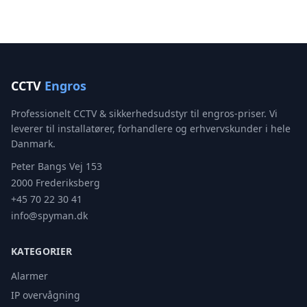
CCTV
Engros
Professionelt CCTV & sikkerhedsudstyr til engros-priser. Vi
leverer til installatører, forhandlere og erhvervskunder i hele
Danmark.
Peter Bangs Vej 153
2000 Frederiksberg
+45 70 22 30 41
info@spyman.dk
KATEGORIER
Alarmer
IP overvågning