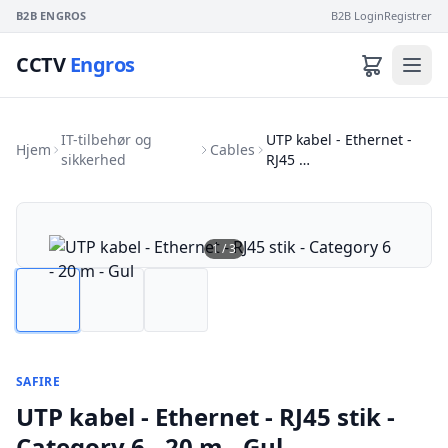
B2B ENGROS
B2B Login
Registrer
CCTV
Engros
IT-tilbehør og
UTP kabel - Ethernet -
Hjem
Cables
sikkerhed
RJ45 …
1
/
3
SAFIRE
UTP kabel - Ethernet - RJ45 stik -
Category 6 - 20 m - Gul