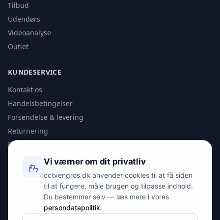
Tilbud
Udendørs
Videoanalyse
Outlet
KUNDESERVICE
Kontakt os
Handelsbetingelser
Forsendelse & levering
Returnering
Privatlivspolitik
Vi værner om dit privatliv
KONTAKT
cctvengros.dk anvender cookies til at få siden
til at fungere, måle brugen og tilpasse indhold.
info@spyman.dk
Du bestemmer selv — læs mere i vores
+45 70 22 30 41
persondatapolitik
.
Peter Bangs Vej 153, 2000 Frederiksberg