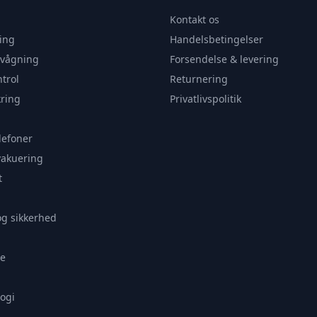
Kontakt os
ing
Handelsbetingelser
rvågning
Forsendelse & levering
trol
Returnering
ring
Privatlivspolitik
lefoner
vakuering
t
og sikkerhed
e
ogi