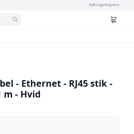
B2B Login
Registrer
el - Ethernet - RJ45 stik -
1 m - Hvid