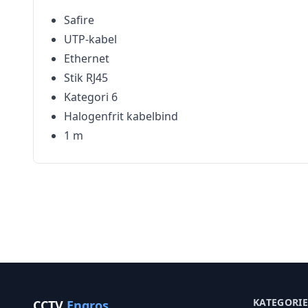
Safire
UTP-kabel
Ethernet
Stik RJ45
Kategori 6
Halogenfrit kabelbind
1 m
KATEGORI
CCTV
Engros