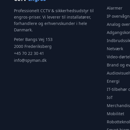
Alarmer
Professionelt CCTV & sikkerhedsudstyr til
IP overvågn
engros-priser. Vi leverer til installatører,
forhandlere og erhvervskunder i hele
Analog ove
Danmark.
Adgangskon
Peter Bangs Vej 153
Indbrudssik
2000 Frederiksberg
Netværk
+45 70 22 30 41
Video-dørte
info@spyman.dk
Brand og e
Audiovisuel
Energi
IT-tilbehør 
IoT
Merchandis
Mobilitet
Robotteknol
Smart hjem