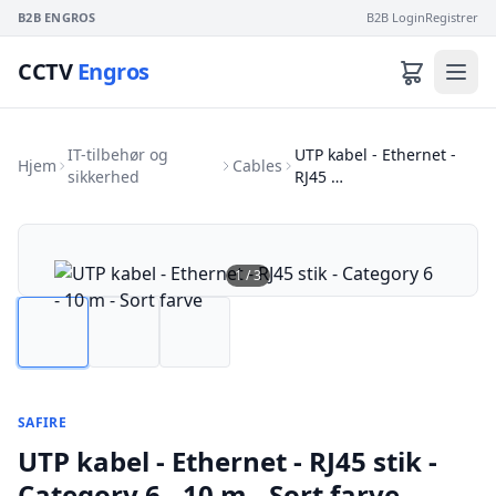
B2B ENGROS
B2B Login
Registrer
CCTV
Engros
IT-tilbehør og
UTP kabel - Ethernet -
Hjem
Cables
sikkerhed
RJ45 …
1
/
3
SAFIRE
UTP kabel - Ethernet - RJ45 stik -
Category 6 - 10 m - Sort farve