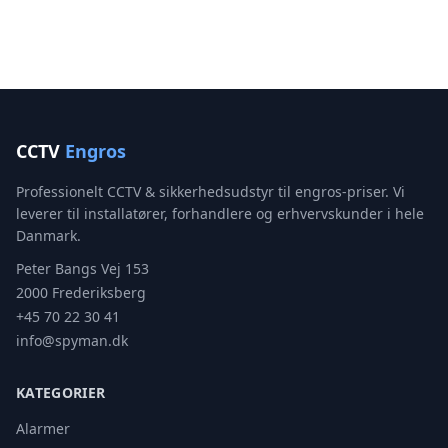
CCTV
Engros
Professionelt CCTV & sikkerhedsudstyr til engros-priser. Vi
leverer til installatører, forhandlere og erhvervskunder i hele
Danmark.
Peter Bangs Vej 153
2000 Frederiksberg
+45 70 22 30 41
info@spyman.dk
KATEGORIER
Alarmer