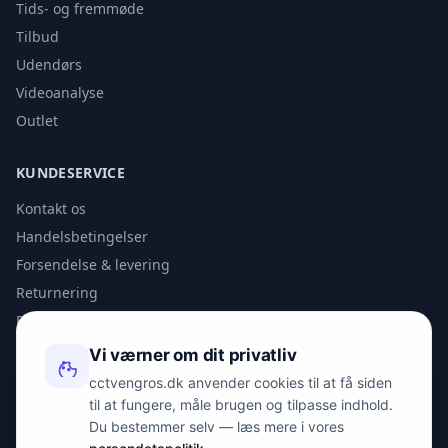
Tids- og fremmøde
Tilbud
Udendørs
Videoanalyse
Outlet
KUNDESERVICE
Kontakt os
Handelsbetingelser
Forsendelse & levering
Returnering
Privatlivspolitik
Vi værner om dit privatliv
KONTAKT
cctvengros.dk anvender cookies til at få siden
til at fungere, måle brugen og tilpasse indhold.
info@spyman.dk
Du bestemmer selv — læs mere i vores
+45 70 22 30 41