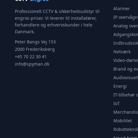
Alarmer
Professionelt CCTV & sikkerhedsudstyr til
IP overvågn
engros-priser. Vi leverer til installatører,
forhandlere og erhvervskunder i hele
Analog ove
Danmark.
Adgangskon
Peter Bangs Vej 153
Indbrudssik
2000 Frederiksberg
Netværk
+45 70 22 30 41
Video-dørte
info@spyman.dk
Brand og e
Audiovisuel
Energi
IT-tilbehør 
IoT
Merchandis
Mobilitet
Robotteknol
Smart hjem