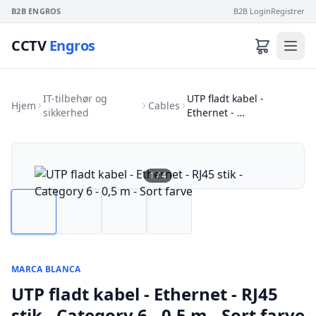
B2B ENGROS
B2B Login
Registrer
CCTV
Engros
IT-tilbehør og
UTP fladt kabel -
Hjem
Cables
sikkerhed
Ethernet - …
1
/
4
MARCA BLANCA
UTP fladt kabel - Ethernet - RJ45
stik - Category 6 - 0,5 m - Sort farve