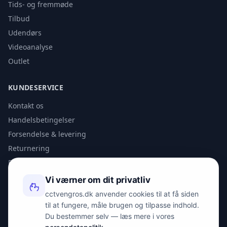
Tids- og fremmøde
Tilbud
Udendørs
Videoanalyse
Outlet
KUNDESERVICE
Kontakt os
Handelsbetingelser
Forsendelse & levering
Returnering
Privatlivspolitik
Vi værner om dit privatliv
KONTAKT
cctvengros.dk anvender cookies til at få siden
til at fungere, måle brugen og tilpasse indhold.
info@spyman.dk
Du bestemmer selv — læs mere i vores
+45 70 22 30 41