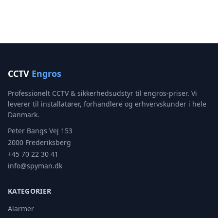
CCTV
Engros
Professionelt CCTV & sikkerhedsudstyr til engros-priser. Vi
leverer til installatører, forhandlere og erhvervskunder i hele
Danmark.
Peter Bangs Vej 153
2000 Frederiksberg
+45 70 22 30 41
info@spyman.dk
KATEGORIER
Alarmer