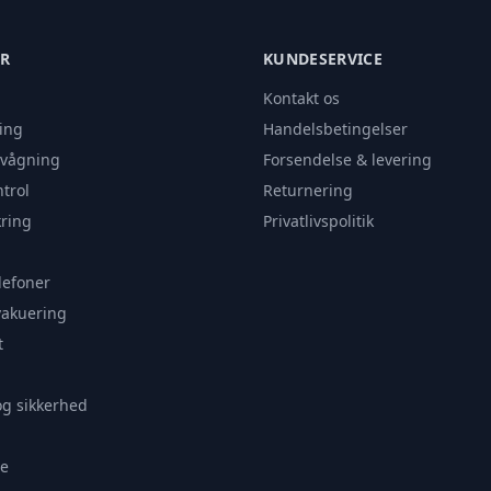
ER
KUNDESERVICE
Kontakt os
ing
Handelsbetingelser
rvågning
Forsendelse & levering
trol
Returnering
ring
Privatlivspolitik
lefoner
vakuering
t
og sikkerhed
e