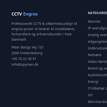
KATEGORI
CCTV
Engros
Alarmer
Professionelt CCTV & sikkerhedsudstyr til
IP overvågn
engros-priser. Vi leverer til installatører,
forhandlere og erhvervskunder i hele
Analog ove
Danmark.
Adgangskon
Peter Bangs Vej 153
Indbrudssik
2000 Frederiksberg
Netværk
+45 70 22 30 41
Video-dørte
info@spyman.dk
Brand og e
Audiovisuel
Energi
IT-tilbehør 
IoT
Merchandis