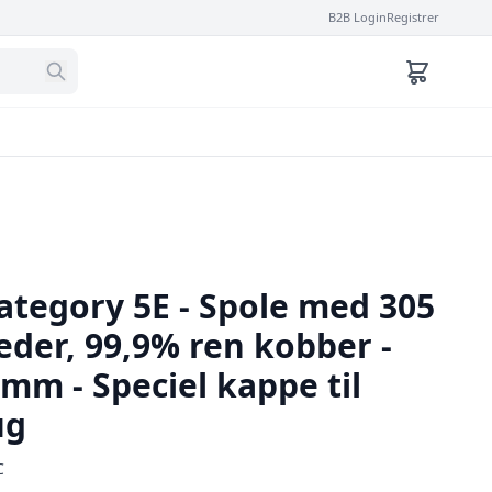
B2B Login
Registrer
ategory 5E - Spole med 305
eder, 99,9% ren kobber -
mm - Speciel kappe til
ug
C