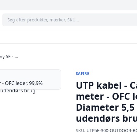
ry 5E - …
SAFIRE
UTP kabel - C
meter - OFC l
Diameter 5,5 
udendørs br
SKU:
UTP5E-300-OUTDOOR-B