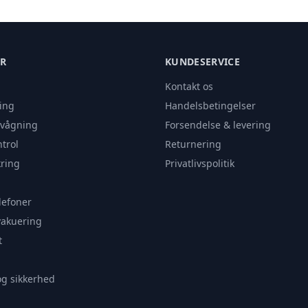
ER
KUNDESERVICE
Kontakt os
ing
Handelsbetingelser
rvågning
Forsendelse & levering
trol
Returnering
ring
Privatlivspolitik
lefoner
vakuering
t
og sikkerhed