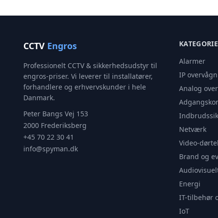
KATEGORI
CCTV
Engros
Alarmer
Professionelt CCTV & sikkerhedsudstyr til
IP overvågn
engros-priser. Vi leverer til installatører,
forhandlere og erhvervskunder i hele
Analog ove
Danmark.
Adgangskon
Peter Bangs Vej 153
Indbrudssik
2000 Frederiksberg
Netværk
+45 70 22 30 41
Video-dørte
info@spyman.dk
Brand og e
Audiovisuel
Energi
IT-tilbehør 
IoT