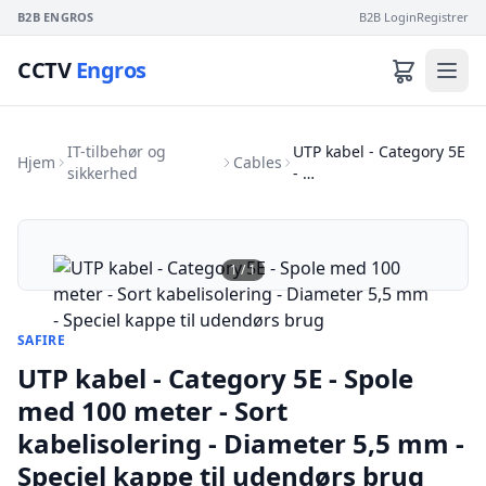
B2B ENGROS
B2B Login
Registrer
CCTV
Engros
IT-tilbehør og
UTP kabel - Category 5E
Hjem
Cables
sikkerhed
- …
1
/
1
SAFIRE
UTP kabel - Category 5E - Spole
med 100 meter - Sort
kabelisolering - Diameter 5,5 mm -
Speciel kappe til udendørs brug