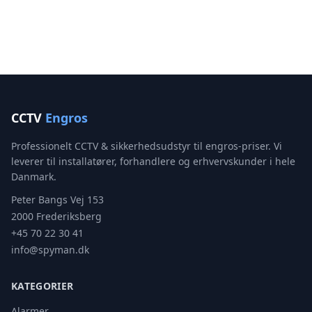
CCTV
Engros
Professionelt CCTV & sikkerhedsudstyr til engros-priser. Vi
leverer til installatører, forhandlere og erhvervskunder i hele
Danmark.
Peter Bangs Vej 153
2000 Frederiksberg
+45 70 22 30 41
info@spyman.dk
KATEGORIER
Alarmer