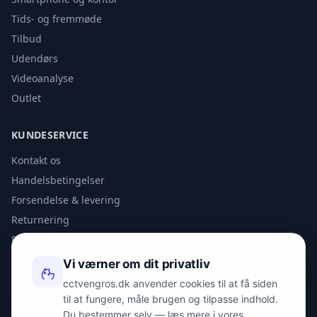
Tids- og fremmøde
Tilbud
Udendørs
Videoanalyse
Outlet
KUNDESERVICE
Kontakt os
Handelsbetingelser
Forsendelse & levering
Returnering
Privatlivspolitik
Vi værner om dit privatliv
KONTAKT
cctvengros.dk anvender cookies til at få siden
til at fungere, måle brugen og tilpasse indhold.
info@spyman.dk
Du bestemmer selv — læs mere i vores