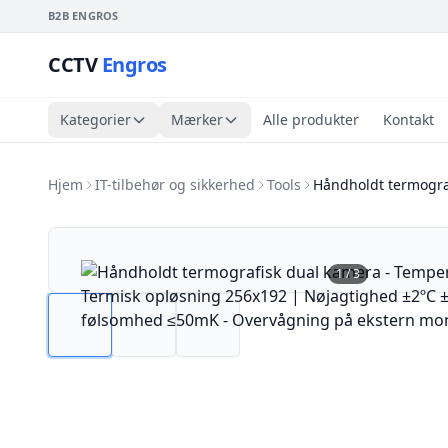
B2B ENGROS
CCTV
Engros
Kategorier
Mærker
Alle produkter
Kontakt
Hjem
IT-tilbehør og sikkerhed
Tools
Håndholdt termogra
1
/
3