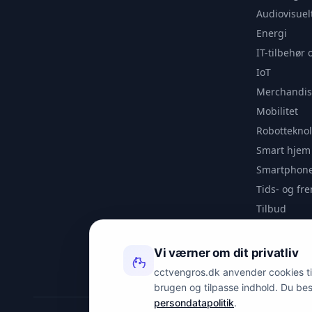
Audiovisuel
Energi
IT-tilbehør 
IoT
Merchandis
Mobilitet
Robotteknol
Smart hjem
Smartphone
Tids- og f
Tilbud
Udendørs
Videoanaly
Vi værner om dit privatliv
Outlet
cctvengros.dk anvender cookies til 
brugen og tilpasse indhold. Du be
persondatapolitik
.