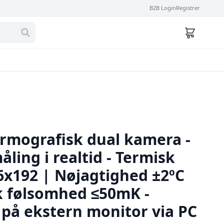
B2B Login
Registrer
rmografisk dual kamera -
ing i realtid - Termisk
6x192 | Nøjagtighed ±2ºC
k følsomhed ≤50mK -
på ekstern monitor via PC