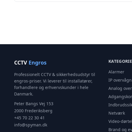
KATEGORI
CCTV
Engros
Alarmer
Professionelt CCTV & sikkerhedsudstyr til
IP overvågn
engros-priser. Vi leverer til installatører,
forhandlere og erhvervskunder i hele
Analog ove
Danmark.
Adgangskon
Peter Bangs Vej 153
Indbrudssik
2000 Frederiksberg
Netværk
+45 70 22 30 41
Video-dørte
info@spyman.dk
Brand og e