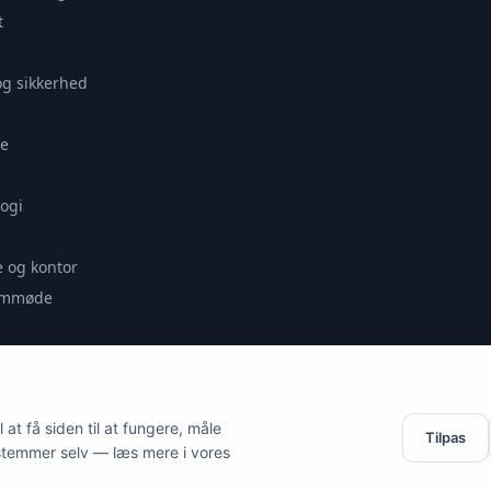
t
og sikkerhed
e
ogi
 og kontor
remmøde
se
at få siden til at fungere, måle
Tilpas
stemmer selv — læs mere i vores