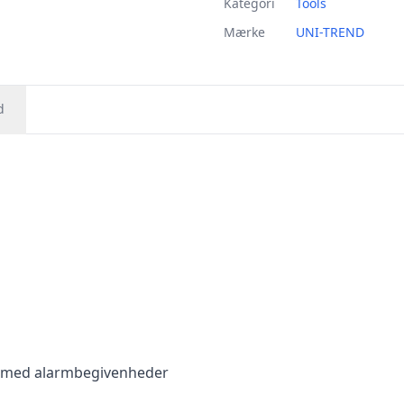
Kategori
Tools
Mærke
UNI-TREND
d
e med alarmbegivenheder