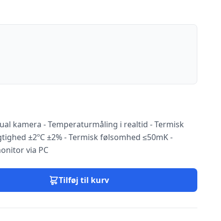
al kamera - Temperaturmåling i realtid - Termisk
gtighed ±2ºC ±2% - Termisk følsomhed ≤50mK -
onitor via PC
Tilføj til kurv