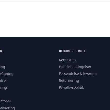
ER
KUNDESERVICE
Kontakt os
ing
Handelsbetingelser
rvågning
Forsendelse & levering
trol
Returnering
ring
Privatlivspolitik
lefoner
vakuering