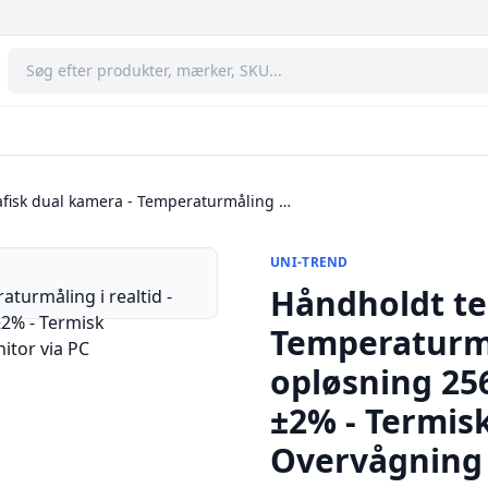
fisk dual kamera - Temperaturmåling …
UNI-TREND
Håndholdt te
Temperaturmål
opløsning 25
±2% - Termis
Overvågning 