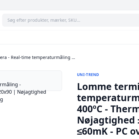
ra - Real-time temperaturmåling …
UNI-TREND
Lomme termis
temperaturmå
400ºC - Therm
Nøjagtighed ±
≤60mK - PC o