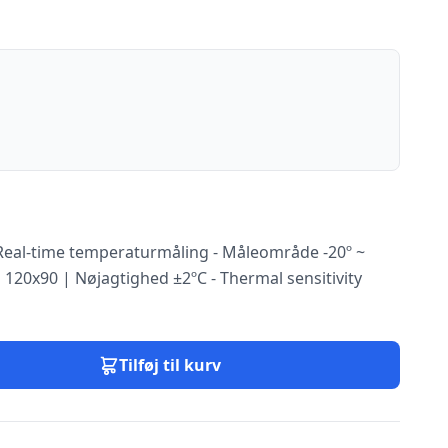
eal-time temperaturmåling - Måleområde -20º ~
 120x90 | Nøjagtighed ±2ºC - Thermal sensitivity
Tilføj til kurv