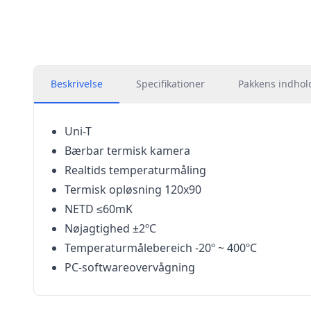
Beskrivelse
Specifikationer
Pakkens indhol
Uni-T
Bærbar termisk kamera
Realtids temperaturmåling
Termisk opløsning 120x90
NETD ≤60mK
Nøjagtighed ±2ºC
Temperaturmålebereich -20º ~ 400ºC
PC-softwareovervågning