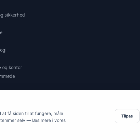
og sikkerhed
e
ogi
 og kontor
remmøde
se
at få siden til at fungere, måle
Tilpas
stemmer selv — læs mere i vores
es.