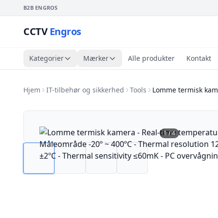
B2B ENGROS
CCTV
Engros
Kategorier
Mærker
Alle produkter
Kontakt
Hjem
IT-tilbehør og sikkerhed
Tools
Lomme termisk kame
1
/
4