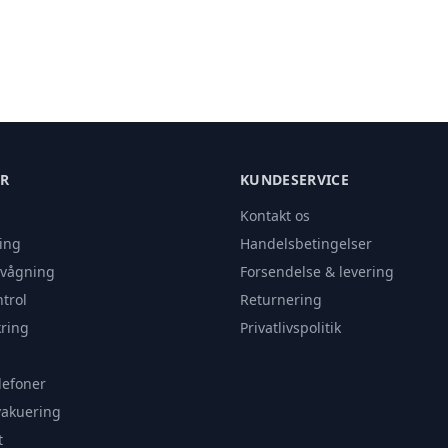
ER
KUNDESERVICE
Kontakt os
ing
Handelsbetingelser
rvågning
Forsendelse & levering
trol
Returnering
ring
Privatlivspolitik
lefoner
vakuering
t