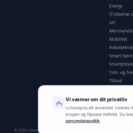
Energi
IT-tilbehør 
IoT
Merchandis
Mobilitet
Robotteknol
Smart hjem
Smartphone
Tids- og f
Tilbud
Udendørs
Videoanaly
Vi værner om dit privatliv
Outlet
cctvengros.dk anvender cookies til 
brugen og tilpasse indhold. Du be
persondatapolitik
.
© 2026 cctvengros.dk — En del af Spyman.dk. Alle rettigheder forbehold