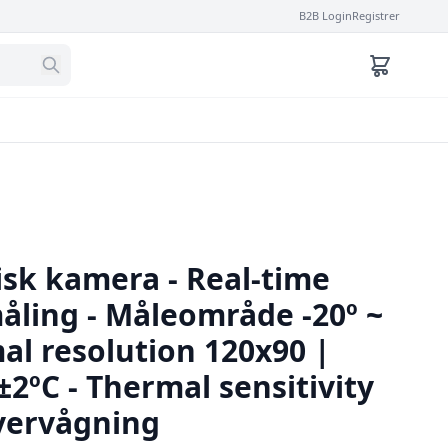
B2B Login
Registrer
k kamera - Real-time
ling - Måleområde -20º ~
al resolution 120x90 |
2ºC - Thermal sensitivity
vervågning