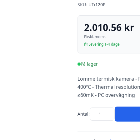
SKU:
UTi120P
2.010.56 kr
Ekskl. moms
Levering 1-4 dage
På lager
Lomme termisk kamera - R
400ºC - Thermal resolution
≤60mK - PC overvågning
Antal: