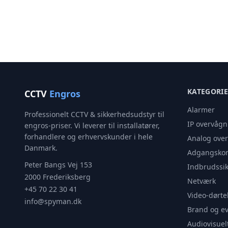
KATEGORI
CCTV
Engros
Alarmer
Professionelt CCTV & sikkerhedsudstyr til
IP overvågn
engros-priser. Vi leverer til installatører,
forhandlere og erhvervskunder i hele
Analog ove
Danmark.
Adgangskon
Peter Bangs Vej 153
Indbrudssik
2000 Frederiksberg
Netværk
+45 70 22 30 41
Video-dørte
info@spyman.dk
Brand og e
Audiovisuel