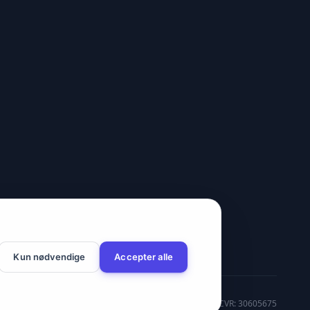
Kun nødvendige
Accepter alle
CVR: 30605675