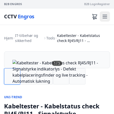
B2B ENGROS
B2B Login
Registrer
CCTV
Engros
IT-tilbehør og
Kabeltester - Kabelstatus
Hjem
Tools
sikkerhed
check RJ45/RJ11 - …
1
/
5
UNI-TREND
Kabeltester - Kabelstatus check
RJ45/RJ11 - Signalstyrke