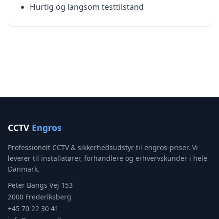
Hurtig og langsom testtilstand
CCTV
Engros
Professionelt CCTV & sikkerhedsudstyr til engros-priser. Vi
leverer til installatører, forhandlere og erhvervskunder i hele
Danmark.
Peter Bangs Vej 153
2000 Frederiksberg
+45 70 22 30 41