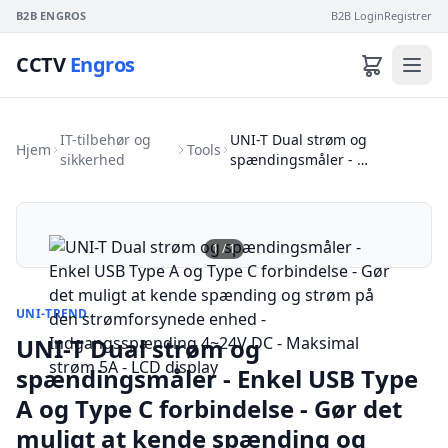
B2B ENGROS
B2B Login
Registrer
CCTV
Engros
IT-tilbehør og
UNI-T Dual strøm og
Hjem
Tools
sikkerhed
spændingsmåler - …
1
/
1
UNI-TREND
UNI-T Dual strøm og
spændingsmåler - Enkel USB Type
A og Type C forbindelse - Gør det
muligt at kende spænding og