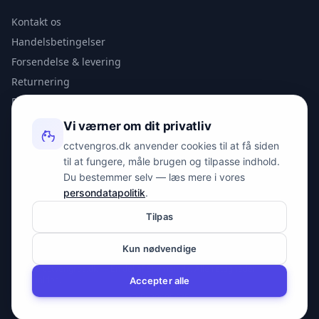
Kontakt os
Handelsbetingelser
Forsendelse & levering
Returnering
Privatlivspolitik
Vi værner om dit privatliv
KONTAKT
cctvengros.dk anvender cookies til at få siden
til at fungere, måle brugen og tilpasse indhold.
info@spyman.dk
Du bestemmer selv — læs mere i vores
+45 70 22 30 41
persondatapolitik
.
Peter Bangs Vej 153, 2000 Frederiksberg
Tilpas
Kun nødvendige
© 2026 cctvengros.dk — En del af Spyman.dk. Alle rettigheder
forbeholdes.
Accepter alle
CVR: 30605675