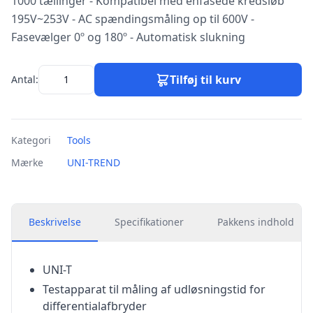
1000 tællinger - Kompatibel med enfasede kredsløb
195V~253V - AC spændingsmåling op til 600V -
Fasevælger 0º og 180º - Automatisk slukning
Tilføj til kurv
Antal:
Kategori
Tools
Mærke
UNI-TREND
Beskrivelse
Specifikationer
Pakkens indhold
UNI-T
Testapparat til måling af udløsningstid for
differentialafbryder