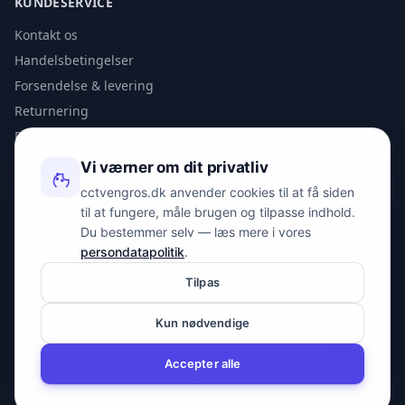
KUNDESERVICE
Kontakt os
Handelsbetingelser
Forsendelse & levering
Returnering
Privatlivspolitik
Vi værner om dit privatliv
KONTAKT
cctvengros.dk anvender cookies til at få siden
til at fungere, måle brugen og tilpasse indhold.
info@spyman.dk
Du bestemmer selv — læs mere i vores
+45 70 22 30 41
persondatapolitik
.
Peter Bangs Vej 153, 2000 Frederiksberg
Tilpas
Kun nødvendige
© 2026 cctvengros.dk — En del af Spyman.dk. Alle rettigheder
forbeholdes.
Accepter alle
CVR: 30605675