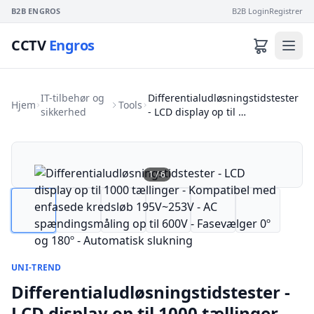
B2B ENGROS
B2B Login
Registrer
CCTV
Engros
IT-tilbehør og
Differentialudløsningstidstester
Hjem
Tools
sikkerhed
- LCD display op til …
1
/
6
UNI-TREND
Differentialudløsningstidstester -
LCD display op til 1000 tællinger -