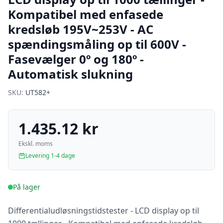
Kompatibel med enfasede
kredsløb 195V~253V - AC
spændingsmåling op til 600V -
Fasevælger 0º og 180º -
Automatisk slukning
SKU:
UT582+
1.435.12 kr
Ekskl. moms
Levering 1-4 dage
På lager
Differentialudløsningstidstester - LCD display op til