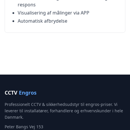
respons
Visualisering af målinger via APP
Automatisk afbrydelse
CCTV
Engros
Professionelt CCTV & sikkerhedsudstyr til engros-priser. Vi
leverer til installatører, forhandlere og erhvervskunder i hele
Danmark.
Peter Bangs Vej 153