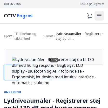
B2B ENGROS
B2B Login
Registrer
CCTV
Engros
IT-tilbehør og
Lydniveaumåler - Registrerer
Hjem
Tools
sikkerhed
støj op til …
1
/
5
UNI-TREND
Lydniveaumåler - Registrerer støj
op til 130 dB med hurtig respons -