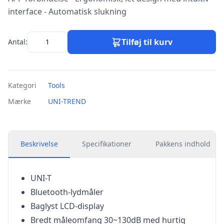
interface - Automatisk slukning
Tilføj til kurv
Antal:
Kategori
Tools
Mærke
UNI-TREND
Beskrivelse
Specifikationer
Pakkens indhold
UNI-T
Bluetooth-lydmåler
Baglyst LCD-display
Bredt måleomfang 30~130dB med hurtig