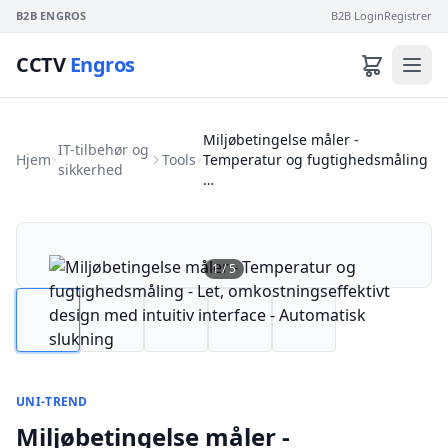
B2B ENGROS
B2B Login
Registrer
CCTV
Engros
Miljøbetingelse måler -
IT-tilbehør og
Hjem
Tools
Temperatur og fugtighedsmåling
sikkerhed
…
1
/
5
UNI-TREND
Miljøbetingelse måler -