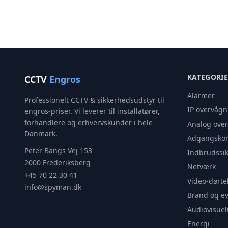
KATEGORI
CCTV
Engros
Alarmer
Professionelt CCTV & sikkerhedsudstyr til
IP overvågn
engros-priser. Vi leverer til installatører,
forhandlere og erhvervskunder i hele
Analog ove
Danmark.
Adgangskon
Peter Bangs Vej 153
Indbrudssik
2000 Frederiksberg
Netværk
+45 70 22 30 41
Video-dørte
info@spyman.dk
Brand og e
Audiovisuel
Energi