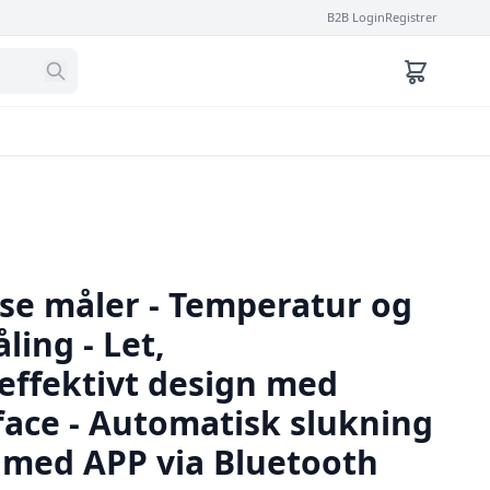
B2B Login
Registrer
lse måler - Temperatur og
ing - Let,
ffektivt design med
rface - Automatisk slukning
e med APP via Bluetooth