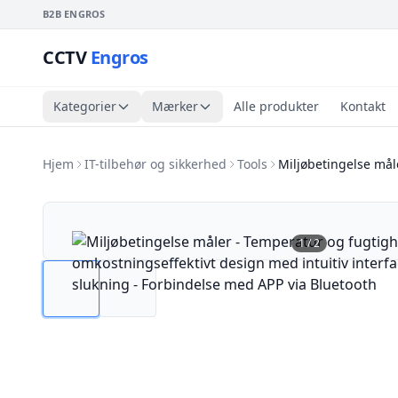
B2B ENGROS
CCTV
Engros
Kategorier
Mærker
Alle produkter
Kontakt
Hjem
IT-tilbehør og sikkerhed
Tools
Miljøbetingelse må
1
/
2