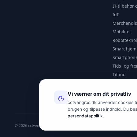
IT-tilbehør 
IoT
Merchandis
Mobilitet
Robotteknol
Smart hjem
Smartphone
Tids- og f
Tilbud
Udendørs
Videoanaly
Vi værner om dit privatliv
Outlet
cctvengros.dk anvender cookies til 
brugen og tilpasse indhold. Du be
persondatapolitik
.
© 2026 cctvengros.dk — En del af Spyman.dk. Alle rettigheder forbehold