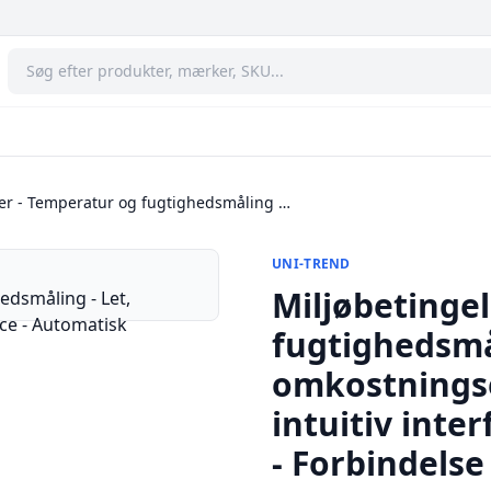
ler - Temperatur og fugtighedsmåling …
UNI-TREND
Miljøbetinge
fugtighedsmål
omkostningse
intuitiv inte
- Forbindels