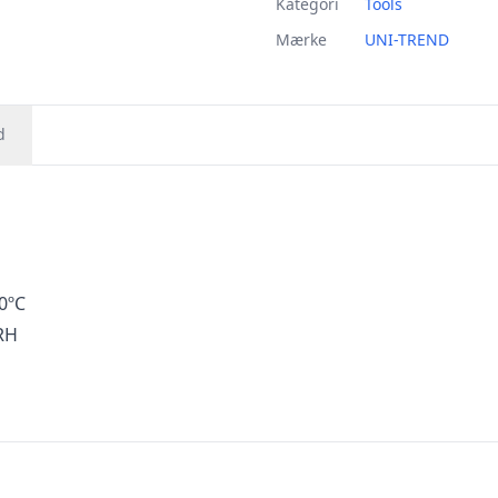
Kategori
Tools
Mærke
UNI-TREND
d
0ºC
RH