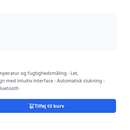
emperatur og fugtighedsmåling - Let,
n med intuitiv interface - Automatisk slukning -
Bluetooth
Tilføj til kurv