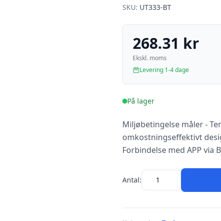
SKU:
UT333-BT
268.31 kr
Ekskl. moms
Levering 1-4 dage
På lager
Miljøbetingelse måler - T
omkostningseffektivt desig
Forbindelse med APP via 
Antal: