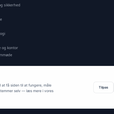
og sikkerhed
e
ogi
 og kontor
remmøde
se
at få siden til at fungere, måle
Tilpas
stemmer selv — læs mere i vores
es.