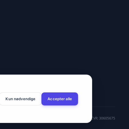
Kun nødvendige
Accepter alle
CVR: 30605675