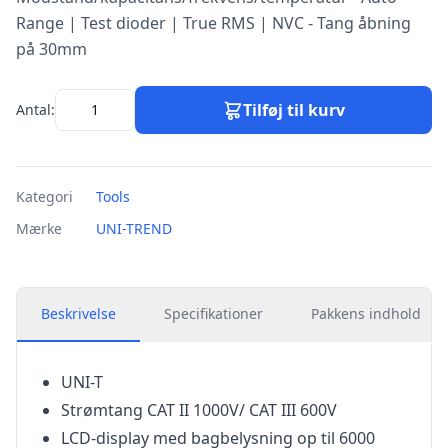
Range | Test dioder | True RMS | NVC - Tang åbning
på 30mm
Tilføj til kurv
Antal:
Kategori
Tools
Mærke
UNI-TREND
Beskrivelse
Specifikationer
Pakkens indhold
UNI-T
Strømtang CAT II 1000V/ CAT III 600V
LCD-display med bagbelysning op til 6000