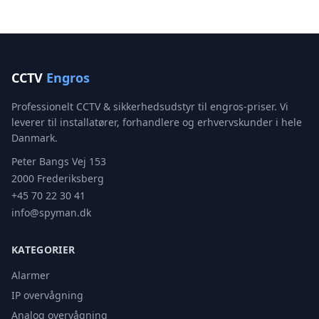
CCTV
Engros
Professionelt CCTV & sikkerhedsudstyr til engros-priser. Vi
leverer til installatører, forhandlere og erhvervskunder i hele
Danmark.
Peter Bangs Vej 153
2000 Frederiksberg
+45 70 22 30 41
info@spyman.dk
KATEGORIER
Alarmer
IP overvågning
Analog overvågning