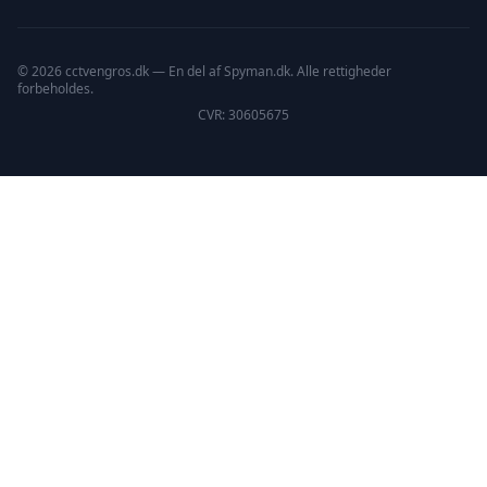
© 2026 cctvengros.dk — En del af Spyman.dk. Alle rettigheder
forbeholdes.
CVR: 30605675