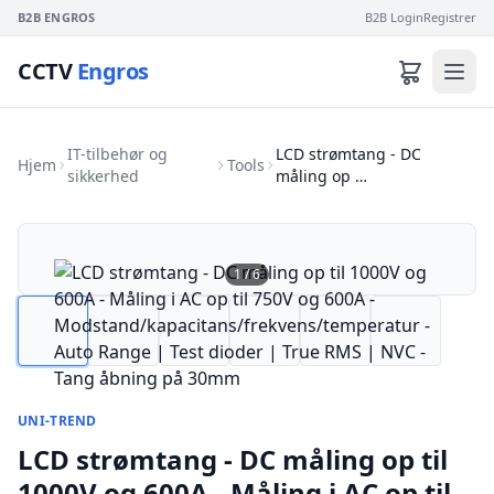
B2B ENGROS
B2B Login
Registrer
CCTV
Engros
IT-tilbehør og
LCD strømtang - DC
Hjem
Tools
sikkerhed
måling op …
1
/
6
UNI-TREND
LCD strømtang - DC måling op til
1000V og 600A - Måling i AC op til