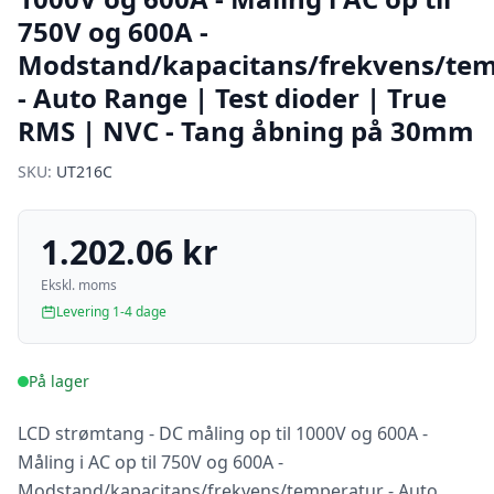
750V og 600A -
Modstand/kapacitans/frekvens/te
- Auto Range | Test dioder | True
RMS | NVC - Tang åbning på 30mm
SKU:
UT216C
1.202.06 kr
Ekskl. moms
Levering 1-4 dage
På lager
LCD strømtang - DC måling op til 1000V og 600A -
Måling i AC op til 750V og 600A -
Modstand/kapacitans/frekvens/temperatur - Auto