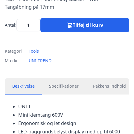
Tangåbning på 17mm
Tilføj til kurv
Antal:
Kategori
Tools
Mærke
UNI-TREND
Beskrivelse
Specifikationer
Pakkens indhold
UNI-T
Mini klemtang 600V
Ergonomisk og let design
LED-baggrundsbelyst display med op til 6000