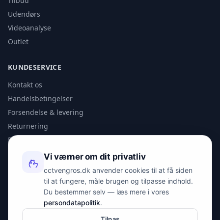
Tilbud
Udendørs
Videoanalyse
Outlet
KUNDESERVICE
Kontakt os
Handelsbetingelser
Forsendelse & levering
Returnering
Privatlivspolitik
Vi værner om dit privatliv
KONTAKT
cctvengros.dk anvender cookies til at få siden
til at fungere, måle brugen og tilpasse indhold.
info@spyman.dk
Du bestemmer selv — læs mere i vores
+45 70 22 30 41
persondatapolitik
.
Peter Bangs Vej 153, 2000 Frederiksberg
Tilpas