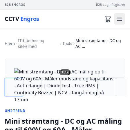
B2B ENGROS
B2B Login
Registrer
CCTV
Engros
IT-tilbehør og
Mini strømtang - DC og
Hjem
Tools
sikkerhed
AC …
1
/
7
UNI-TREND
Mini strømtang - DC og AC måling
op til 600V og 60A - Måler