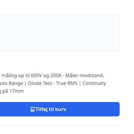
 måling op til 600V og 200A - Måler modstand,
Auto Range | Diode Test - True RMS | Continuity
ng på 17mm
Tilføj til kurv