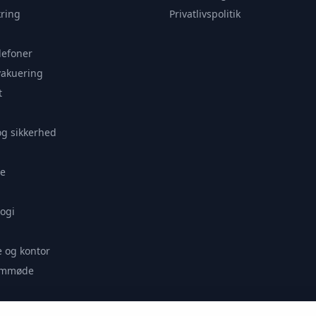
ring
Privatlivspolitik
lefoner
vakuering
t
og sikkerhed
e
ogi
 og kontor
remmøde