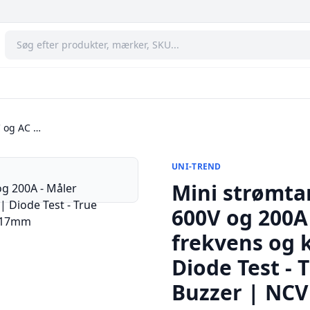
C og AC …
UNI-TREND
Mini strømtan
600V og 200A
frekvens og 
Diode Test - 
Buzzer | NCV