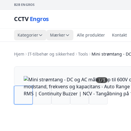
B2B ENGROS
CCTV
Engros
Kategorier
Mærker
Alle produkter
Kontakt
Hjem
IT-tilbehør og sikkerhed
Tools
Mini strømtang - D
1
/
5