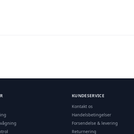
ER
KUNDESERVICE
Kontakt os
ing
Handelsbetingelser
rvågning
Forsendelse & levering
trol
Returnering