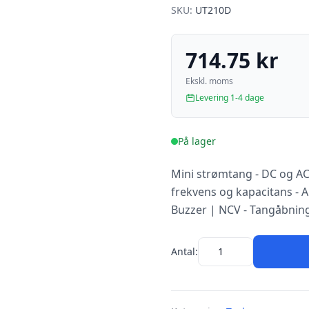
SKU:
UT210D
714.75 kr
Ekskl. moms
Levering 1-4 dage
På lager
Mini strømtang - DC og AC
frekvens og kapacitans - 
Buzzer | NCV - Tangåbni
Antal: