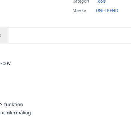
Kategori
Tools
Mærke
UNI-TREND
d
 300V
S-funktion
turfølermåling