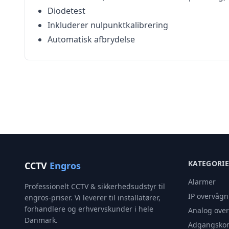
Diodetest
Inkluderer nulpunktkalibrering
Automatisk afbrydelse
KATEGORI
CCTV
Engros
Alarmer
Professionelt CCTV & sikkerhedsudstyr til
IP overvågn
engros-priser. Vi leverer til installatører,
forhandlere og erhvervskunder i hele
Analog ove
Danmark.
Adgangskon