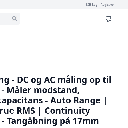
B2B Login
Registrer
g - DC og AC måling op til
 - Måler modstand,
kapacitans - Auto Range |
True RMS | Continuity
 - Tangåbning på 17mm