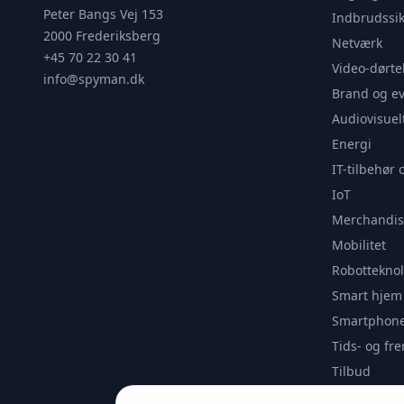
Peter Bangs Vej 153
Indbrudssik
2000 Frederiksberg
Netværk
+45 70 22 30 41
Video-dørte
info@spyman.dk
Brand og e
Audiovisuel
Energi
IT-tilbehør 
IoT
Merchandis
Mobilitet
Robotteknol
Smart hjem
Smartphone
Tids- og f
Tilbud
Udendørs