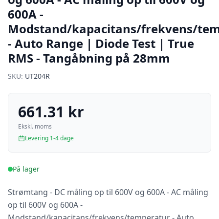
600A -
Modstand/kapacitans/frekvens/te
- Auto Range | Diode Test | True
RMS - Tangåbning på 28mm
SKU:
UT204R
661.31 kr
Ekskl. moms
Levering 1-4 dage
På lager
Strømtang - DC måling op til 600V og 600A - AC måling
op til 600V og 600A -
Modstand/kapacitans/frekvens/temperatur - Auto