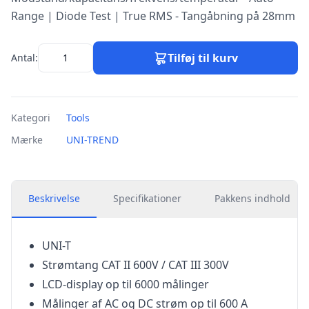
Range | Diode Test | True RMS - Tangåbning på 28mm
Tilføj til kurv
Antal:
Kategori
Tools
Mærke
UNI-TREND
Beskrivelse
Specifikationer
Pakkens indhold
UNI-T
Strømtang CAT II 600V / CAT III 300V
LCD-display op til 6000 målinger
Målinger af AC og DC strøm op til 600 A