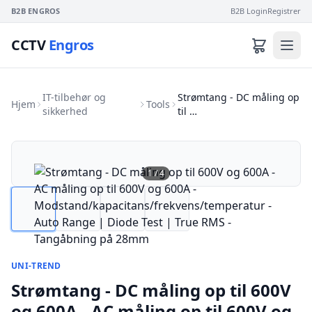
B2B ENGROS
B2B Login
Registrer
CCTV
Engros
IT-tilbehør og
Strømtang - DC måling op
Hjem
Tools
sikkerhed
til …
1
/
4
UNI-TREND
Strømtang - DC måling op til 600V
og 600A - AC måling op til 600V og