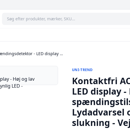
ændingsdetektor - LED display …
UNI-TREND
Kontaktfri A
LED display -
spændingstils
Lydadvarsel 
slukning - Ve