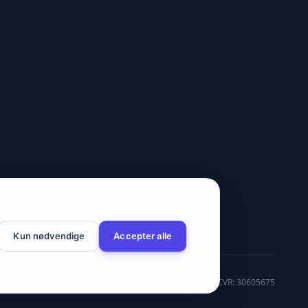
Kun nødvendige
Accepter alle
CVR: 30605675