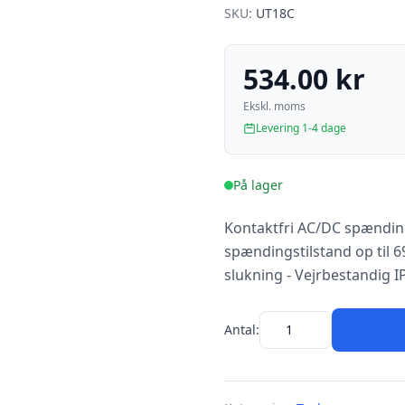
SKU:
UT18C
534.00 kr
Ekskl. moms
Levering 1-4 dage
På lager
Kontaktfri AC/DC spænding
spændingstilstand op til 6
slukning - Vejrbestandig I
Antal: