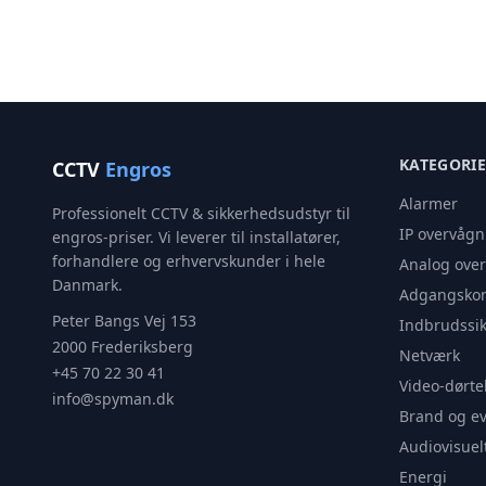
KATEGORI
CCTV
Engros
Alarmer
Professionelt CCTV & sikkerhedsudstyr til
IP overvågn
engros-priser. Vi leverer til installatører,
forhandlere og erhvervskunder i hele
Analog ove
Danmark.
Adgangskon
Peter Bangs Vej 153
Indbrudssik
2000 Frederiksberg
Netværk
+45 70 22 30 41
Video-dørte
info@spyman.dk
Brand og e
Audiovisuel
Energi