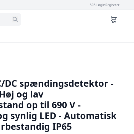
B2B Login
Registrer
C/DC spændingsdetektor -
 Høj og lav
tand op til 690 V -
og synlig LED - Automatisk
jrbestandig IP65