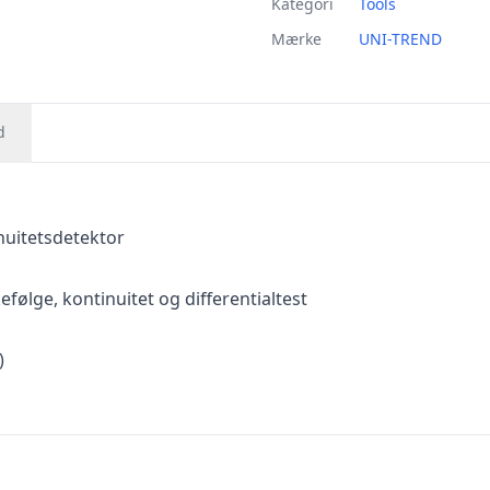
Kategori
Tools
Mærke
UNI-TREND
d
nuitetsdetektor
ølge, kontinuitet og differentialtest
)