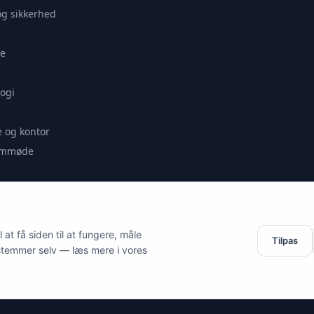
og sikkerhed
e
ogi
 og kontor
remmøde
se
at få siden til at fungere, måle
Tilpas
stemmer selv — læs mere i vores
es.