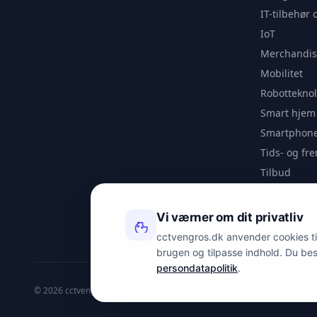
IT-tilbehør 
IoT
Merchandis
Mobilitet
Robotteknol
Smart hjem
Smartphone
Tids- og f
Tilbud
Udendørs
Videoanaly
Vi værner om dit privatliv
Outlet
cctvengros.dk anvender cookies til 
brugen og tilpasse indhold. Du be
persondatapolitik
.
© 2026 cctvengros.dk — En del af Spyman.dk. Alle rettigheder forbehold