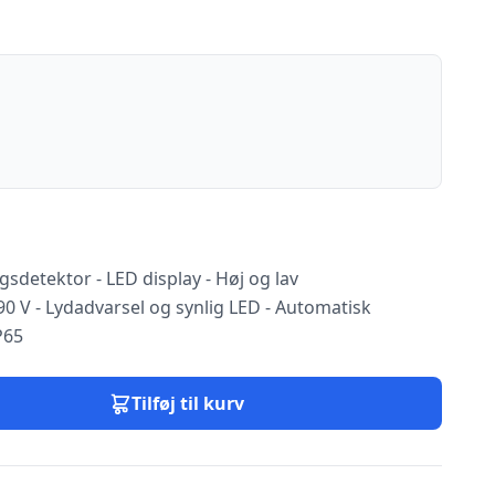
sdetektor - LED display - Høj og lav
90 V - Lydadvarsel og synlig LED - Automatisk
P65
Tilføj til kurv