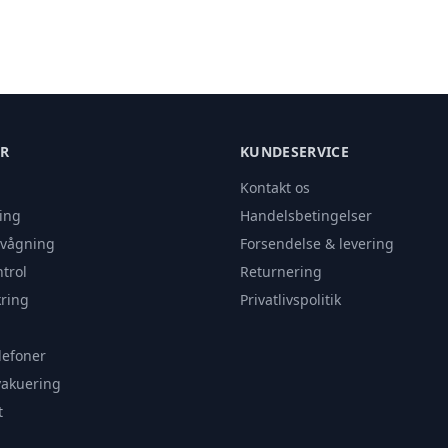
ER
KUNDESERVICE
Kontakt os
ing
Handelsbetingelser
rvågning
Forsendelse & levering
trol
Returnering
ring
Privatlivspolitik
lefoner
vakuering
t