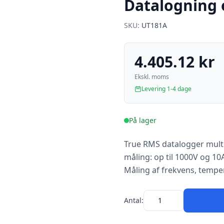
Datalogning 
SKU:
UT181A
4.405.12 kr
Ekskl. moms
Levering 1-4 dage
På lager
True RMS datalogger multim
måling: op til 1000V og 1
Måling af frekvens, temper
Antal: