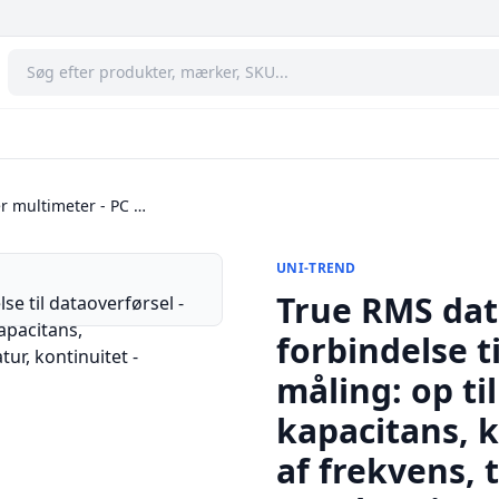
r multimeter - PC …
UNI-TREND
True RMS dat
forbindelse t
måling: op ti
kapacitans, 
af frekvens, 