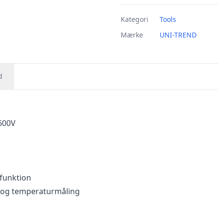
Kategori
Tools
Mærke
UNI-TREND
d
 600V
funktion
s og temperaturmåling