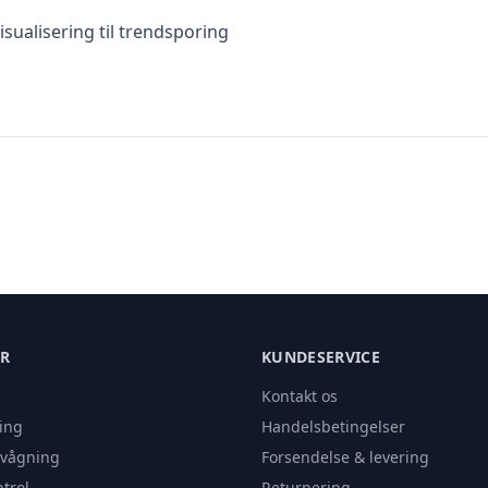
sualisering til trendsporing
ER
KUNDESERVICE
Kontakt os
ing
Handelsbetingelser
rvågning
Forsendelse & levering
trol
Returnering