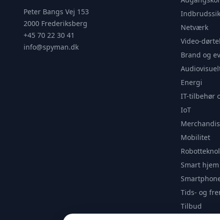
Peter Bangs Vej 153
Indbrudssik
2000 Frederiksberg
Netværk
+45 70 22 30 41
Video-dørte
info@spyman.dk
Brand og e
Audiovisuel
Energi
IT-tilbehør 
IoT
Merchandis
Mobilitet
Robotteknol
Smart hjem
Smartphone
Tids- og f
Tilbud
Udendørs