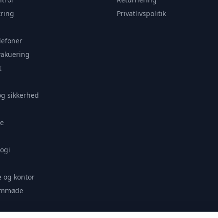
ring
Privatlivspolitik
lefoner
vakuering
t
og sikkerhed
e
ogi
 og kontor
remmøde