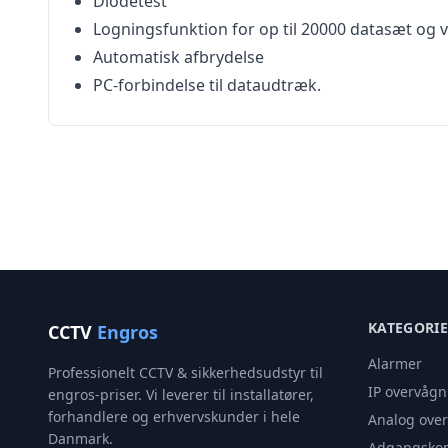
Diodetest
Logningsfunktion for op til 20000 datasæt og vi
Automatisk afbrydelse
PC-forbindelse til dataudtræk.
KATEGORI
CCTV
Engros
Alarmer
Professionelt CCTV & sikkerhedsudstyr til
IP overvågn
engros-priser. Vi leverer til installatører,
forhandlere og erhvervskunder i hele
Analog ove
Danmark.
Adgangskon