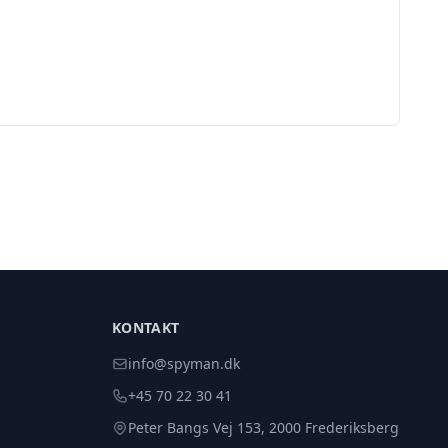
KONTAKT
info@spyman.dk
+45 70 22 30 41
Peter Bangs Vej 153, 2000 Frederiksberg