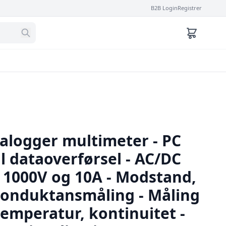
B2B Login
Registrer
alogger multimeter - PC
il dataoverførsel - AC/DC
l 1000V og 10A - Modstand,
konduktansmåling - Måling
temperatur, kontinuitet -