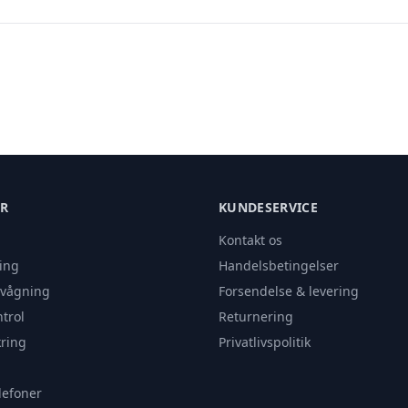
ER
KUNDESERVICE
Kontakt os
ing
Handelsbetingelser
rvågning
Forsendelse & levering
trol
Returnering
ring
Privatlivspolitik
lefoner