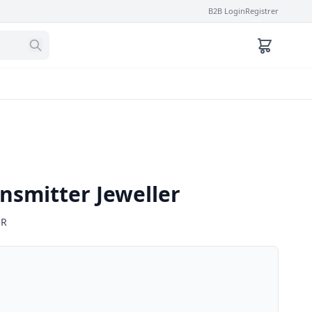
B2B Login
Registrer
nsmitter Jeweller
ER