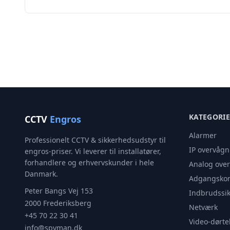
KATEGORI
CCTV
Engros
Alarmer
Professionelt CCTV & sikkerhedsudstyr til
IP overvågn
engros-priser. Vi leverer til installatører,
forhandlere og erhvervskunder i hele
Analog ove
Danmark.
Adgangskon
Peter Bangs Vej 153
Indbrudssik
2000 Frederiksberg
Netværk
+45 70 22 30 41
Video-dørte
info@spyman.dk