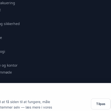
vakuering
t
og sikkerhed
e
ogi
 og kontor
remmøde
se
at få siden til at fungere, måle
Tilpas
stemmer selv — læs mere i vores