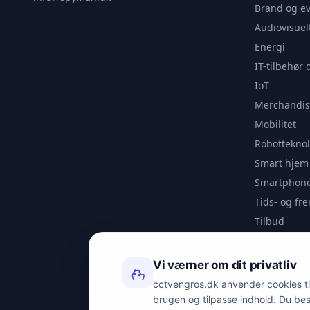
Brand og e
Audiovisuel
Energi
IT-tilbehør 
IoT
Merchandis
Mobilitet
Robotteknol
Smart hjem
Smartphone
Tids- og f
Tilbud
Udendørs
Videoanaly
Vi værner om dit privatliv
Outlet
cctvengros.dk anvender cookies til 
brugen og tilpasse indhold. Du be